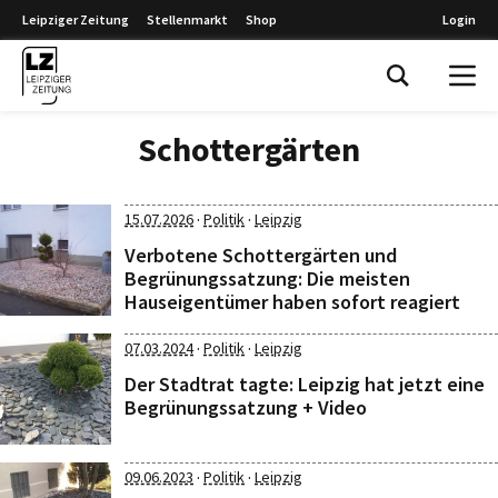
Leipziger Zeitung
Stellenmarkt
Shop
Login
Leipziger Zeitung
Schottergärten
·
·
15.07.2026
Politik
Leipzig
Verbotene Schottergärten und
Begrünungssatzung: Die meisten
Hauseigentümer haben sofort reagiert
·
·
07.03.2024
Politik
Leipzig
Der Stadtrat tagte: Leipzig hat jetzt eine
Begrünungssatzung + Video
·
·
09.06.2023
Politik
Leipzig