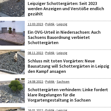
Leipziger Schottergärten: Seit 2023
werden Anzeigen und Verstöße endlich
gezählt
·
·
12.03.2023
Politik
Leipzig
Ein OVG-Urteil in Niedersachsen: Auch
Sachsens Bauordnung verbietet
Schottergärten
·
·
08.11.2022
Politik
Leipzig
Schluss mit toten Vorgärten: Neue
Bausatzung will Schottergärten in Leipzig
den Kampf ansagen
·
·
24.08.2022
Politik
Sachsen
Schottergärten verhindern: Linke fordert
klare Regelungen für die
Vorgartengestaltung in Sachsen
·
·
26.01.2022
Politik
Leipzig