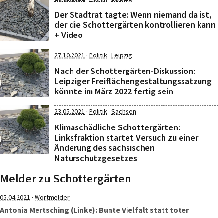
Der Stadtrat tagte: Wenn niemand da ist,
der die Schottergärten kontrollieren kann
+ Video
·
·
27.10.2021
Politik
Leipzig
Nach der Schottergärten-Diskussion:
Leipziger Freiflächengestaltungssatzung
könnte im März 2022 fertig sein
·
·
23.05.2021
Politik
Sachsen
Klimaschädliche Schottergärten:
Linksfraktion startet Versuch zu einer
Änderung des sächsischen
Naturschutzgesetzes
Melder zu Schottergärten
·
05.04.2021
Wortmelder
Antonia Mertsching (Linke): Bunte Vielfalt statt toter