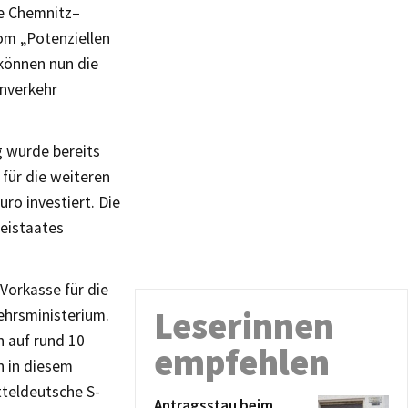
ke Chemnitz–
om „Potenziellen
können nun die
nverkehr
g wurde bereits
für die weiteren
uro investiert. Die
eistaates
 Vorkasse für die
Leserinnen
ehrsministerium.
h auf rund 10
empfehlen
n in diesem
tteldeutsche S-
Antragsstau beim