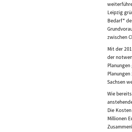
weiterführ
Leipzig gr
Bedarf“ de
Grundvorau
zwischen Ch
Mit der 20
der notwen
Planungen g
Planungen 
Sachsen we
Wie bereits
anstehende
Die Kosten
Millionen E
Zusammenha