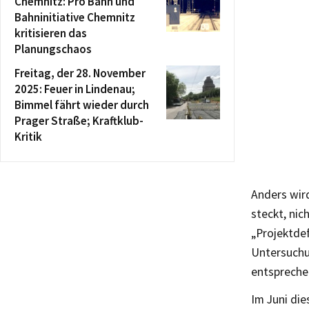
Chemnitz: Pro Bahn und
Bahninitiative Chemnitz
kritisieren das
Planungschaos
Freitag, der 28. November
2025: Feuer in Lindenau;
Bimmel fährt wieder durch
Prager Straße; Kraftklub-
Kritik
Anders wir
steckt, ni
„Projektdef
Untersuchu
entspreche
Im Juni die