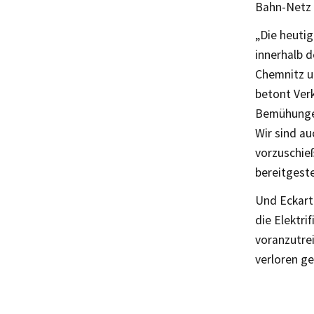
Bahn-Netz 
„Die heuti
innerhalb 
Chemnitz u
betont Verk
Bemühungen 
Wir sind au
vorzuschieß
bereitgeste
Und Eckart 
die Elektr
voranzutrei
verloren ge