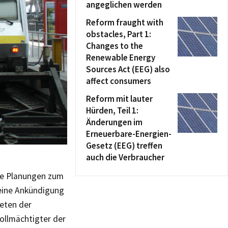
angeglichen werden
Reform fraught with
obstacles, Part 1:
Changes to the
Renewable Energy
Sources Act (EEG) also
affect consumers
Reform mit lauter
Hürden, Teil 1:
Änderungen im
Erneuerbare-Energien-
Gesetz (EEG) treffen
auch die Verbraucher
die Planungen zum
 eine Ankündigung
neten der
ollmächtigter der