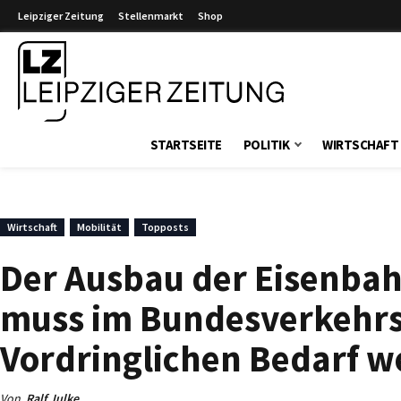
Leipziger Zeitung
Stellenmarkt
Shop
Leipziger Zeitung
STARTSEITE
POLITIK
WIRTSCHAFT
Wirtschaft
Mobilität
Topposts
Der Ausbau der Eisenbah
muss im Bundesverkehr
Vordringlichen Bedarf 
Von
Ralf Julke