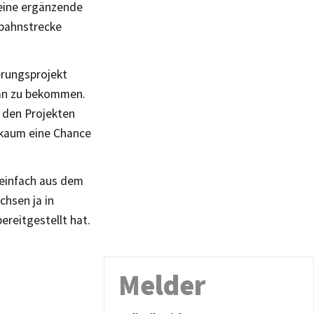
 eine ergänzende
nbahnstrecke
erungsprojekt
lan zu bekommen.
r den Projekten
0 kaum eine Chance
 einfach aus dem
chsen ja in
ereitgestellt hat.
Melder