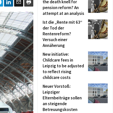
the death knell for
pension reform? An
attempt at an analysis
Ist die „Rente mit 63“
der Tod der
Rentenreform?
Versuch einer
Annäherung
New initiative:
Childcare fees in
Leipzig to be adjusted
to reflect rising
childcare costs
Neuer Vorstoß:
Leipziger
Elternbeiträge sollen
an steigende
Betreuungskosten