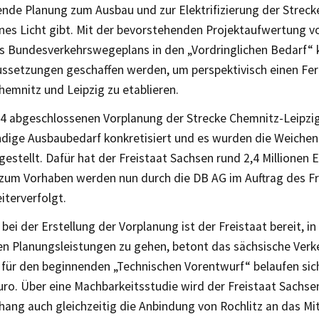
ende Planung zum Ausbau und zur Elektrifizierung der Strec
ünes Licht gibt. Mit der bevorstehenden Projektaufwertung v
s Bundesverkehrswegeplans in den „Vordringlichen Bedarf“ 
ssetzungen geschaffen werden, um perspektivisch einen Fer
emnitz und Leipzig zu etablieren.
14 abgeschlossenen Vorplanung der Strecke Chemnitz-Leipzi
dige Ausbaubedarf konkretisiert und es wurden die Weichen 
estellt. Dafür hat der Freistaat Sachsen rund 2,4 Millionen E
zum Vorhaben werden nun durch die DB AG im Auftrag des Fr
iterverfolgt.
 bei der Erstellung der Vorplanung ist der Freistaat bereit, in
n Planungsleistungen zu gehen, betont das sächsische Verk
 für den beginnenden „Technischen Vorentwurf“ belaufen sic
uro. Über eine Machbarkeitsstudie wird der Freistaat Sachse
ng auch gleichzeitig die Anbindung von Rochlitz an das Mi