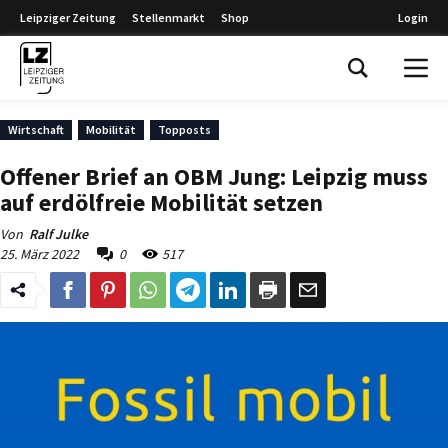
Leipziger Zeitung
Stellenmarkt
Shop
Login
Leipziger Zeitung
Wirtschaft
Mobilität
Topposts
Offener Brief an OBM Jung: Leipzig muss
auf erdölfreie Mobilität setzen
Von
Ralf Julke
25. März 2022
0
517