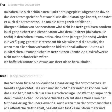
says:
fra
8. September 2025 at 6:59
Da haben Sie sich schön einen Punkt herausgepickt. Abgesehen davon
das der Stromspeicher fast soviel wie die Solaranlage kostet, entlastet
er auch die Stromnetze. Die um die Mittagszeit anfallende
Überproduktion von Sonnenstrom wird nicht ins Netz geblasen sondern
lokal gespeichert und dieser Strom wird dem Besitzer (da haben Sie
recht) in den hohen Stromverbrauchszeiten (Morgen/Abends) wieder
zur Verfügung gestellt. Interessant für Sie wäre mal die Studie, das
wenn man alle schon vorhandenen bidirektional ladbare E-Autos als
zusätzlichen Stromspeicher im Netz nutzen könnte 2,5 Gaskraftwerke
nicht mehr erforderlich wären.
Ich hoffe ich konnte Sie etwas aus Ihrer Blase herausholen.
says:
Rudi
8. September 2025 at 1:19
Der Schaden für eine solidarische Finanzierung des Stromnetzes ist
bereits angerichtet. Das wird man ihr nicht mehr nehmen können. Wer
das Geld hat, baut sich nun also zur Solaranlage und Wärmepumpe noch
den Stromspeicher und verabschiedet sich auf diese Weise von der
Mitfinanzierung der Energiewende. Auch wenn man den Stromanschluss
ans öffentliche Netz behält, bezieht man fast keine Strom mehr und