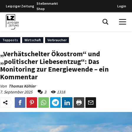
Stellenmarkt
Leipziger Zeitung
Login
Shop
Leipziger Zeitung
Topposts
Wirtschaft
Verbraucher
„Verhätschelter Ökostrom“ und
„politischer Liebesentzug“: Das
Monitoring zur Energiewende – ein
Kommentar
Von
Thomas Köhler
7. September 2025
3
1318