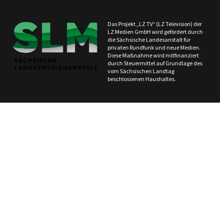
Das Projekt „LZ TV“ (LZ Television) der
LZ Medien GmbH wird gefördert durch
die Sächsische Landesanstalt für
privaten Rundfunk und neue Medien.
Diese Maßnahme wird mitfinanziert
durch Steuermittel auf Grundlage des
vom Sächsischen Landtag
beschlossenen Haushaltes.