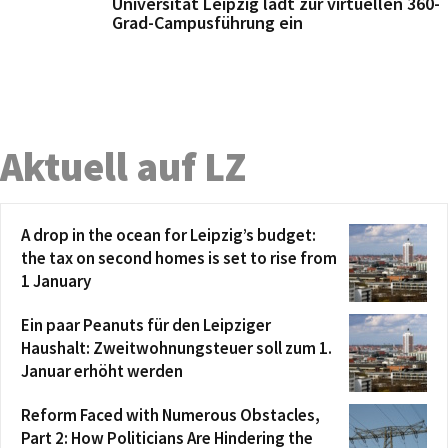
Universität Leipzig lädt zur virtuellen 360-
Grad-Campusführung ein
Aktuell auf LZ
A drop in the ocean for Leipzig’s budget:
the tax on second homes is set to rise from
1 January
Ein paar Peanuts für den Leipziger
Haushalt: Zweitwohnungsteuer soll zum 1.
Januar erhöht werden
Reform Faced with Numerous Obstacles,
Part 2: How Politicians Are Hindering the