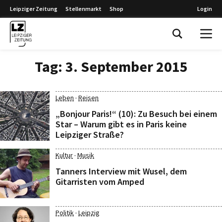
Leipziger Zeitung
Stellenmarkt
Shop
Login
Leipziger Zeitung
Tag:
3. September 2015
·
Leben
Reisen
„Bonjour Paris!“ (10): Zu Besuch bei einem
Star – Warum gibt es in Paris keine
Leipziger Straße?
·
Kultur
Musik
Tanners Interview mit Wusel, dem
Gitarristen vom Amped
·
Politik
Leipzig