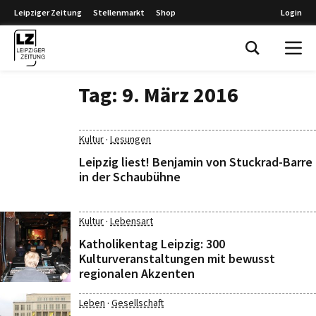
Leipziger Zeitung
Stellenmarkt
Shop
Login
Leipziger Zeitung
Tag:
9. März 2016
·
Kultur
Lesungen
Leipzig liest! Benjamin von Stuckrad-Barre
in der Schaubühne
·
Kultur
Lebensart
Katholikentag Leipzig: 300
Kulturveranstaltungen mit bewusst
regionalen Akzenten
·
Leben
Gesellschaft