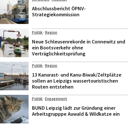
Abschlussbericht ÖPNV-
Strategiekommission
·
Politik
Region
Neue Schleusenrekorde in Connewitz und
ein Bootsverkehr ohne
Verträglichkeitsprüfung
·
Politik
Region
13 Kanurast- und Kanu-Biwak/Zeltplätze
sollen an Leipzigs wassertouristischen
Routen entstehen
·
Politik
Engagement
BUND Leipzig lädt zur Gründung einer
Arbeitsgrupppe Auwald & Wildkatze ein