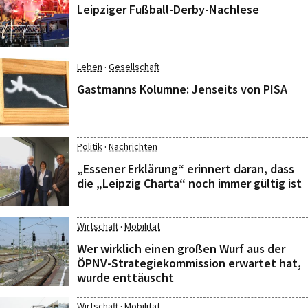
Leipziger Fußball-Derby-Nachlese
·
Leben
Gesellschaft
Gastmanns Kolumne: Jenseits von PISA
·
Politik
Nachrichten
„Essener Erklärung“ erinnert daran, dass
die „Leipzig Charta“ noch immer gültig ist
·
Wirtschaft
Mobilität
Wer wirklich einen großen Wurf aus der
ÖPNV-Strategiekommission erwartet hat,
wurde enttäuscht
·
Wirtschaft
Mobilität