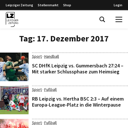
Leipziger Zeitung
Stellenmarkt
Shop
Login
Leipziger Zeitung
Tag:
17. Dezember 2017
·
Sport
Handball
SC DHfK Leipzig vs. Gummersbach 27:24 –
Mit starker Schlussphase zum Heimsieg
·
Sport
Fußball
RB Leipzig vs. Hertha BSC 2:3 – Auf einem
Europa-League-Platz in die Winterpause
·
Sport
Fußball