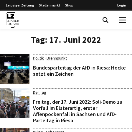
Leipziger Zeitung
Stellenmarkt
Shop
Login
Leipziger Zeitung
Tag:
17. Juni 2022
·
Politik
Brennpunkt
Bundesparteitag der AfD in Riesa: Höcke
setzt ein Zeichen
Der Tag
Freitag, der 17. Juni 2022: Soli-Demo zu
Vorfall im Elsterartig, erster
Affenpockenfall in Sachsen und AfD-
Parteitag in Riesa