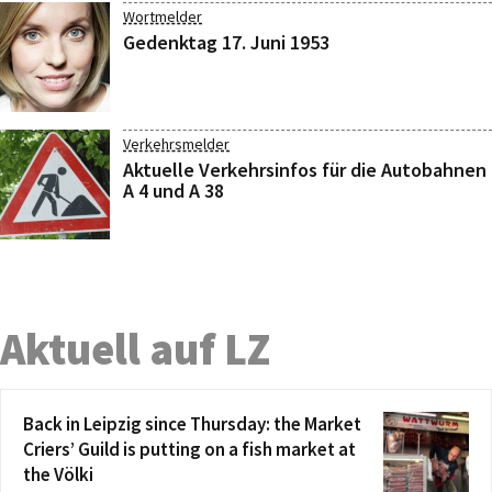
Wortmelder
Gedenktag 17. Juni 1953
Verkehrsmelder
Aktuelle Verkehrsinfos für die Autobahnen
A 4 und A 38
Aktuell auf LZ
Back in Leipzig since Thursday: the Market
Criers’ Guild is putting on a fish market at
the Völki