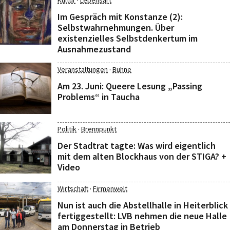
·
Kultur
Lebensart
Im Gespräch mit Konstanze (2):
Selbstwahrnehmungen. Über
existenzielles Selbstdenkertum im
Ausnahmezustand
·
Veranstaltungen
Bühne
Am 23. Juni: Queere Lesung „Passing
Problems“ in Taucha
·
Politik
Brennpunkt
Der Stadtrat tagte: Was wird eigentlich
mit dem alten Blockhaus von der STIGA? +
Video
·
Wirtschaft
Firmenwelt
Nun ist auch die Abstellhalle in Heiterblick
fertiggestellt: LVB nehmen die neue Halle
am Donnerstag in Betrieb