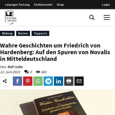
Leipziger Zeitung
Stellenmarkt
Shop
Login
Leipziger Zeitung
Bildung
Bücher
Topposts
Wahre Geschichten um Friedrich von
Hardenberg: Auf den Spuren von Novalis
in Mitteldeutschland
Von
Ralf Julke
12. Juni 2023
0
681