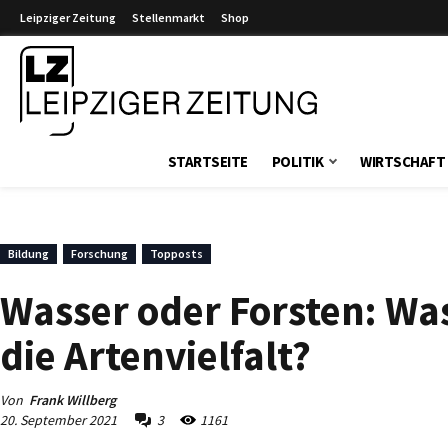
Leipziger Zeitung
Stellenmarkt
Shop
Leipziger Zeitung
STARTSEITE
POLITIK
WIRTSCHAFT
Bildung
Forschung
Topposts
Wasser oder Forsten: Was
die Artenvielfalt?
Von
Frank Willberg
20. September 2021
3
1161