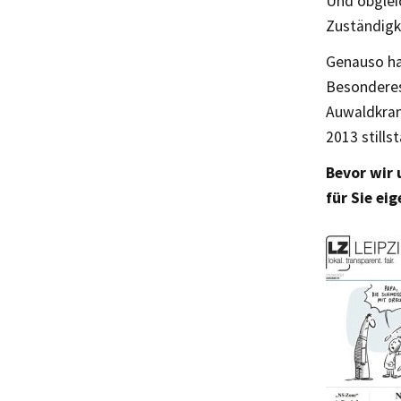
Und obgleic
Zuständigk
Genauso ha
Besonderes
Auwaldkran
2013 stills
Bevor wir 
für Sie ei