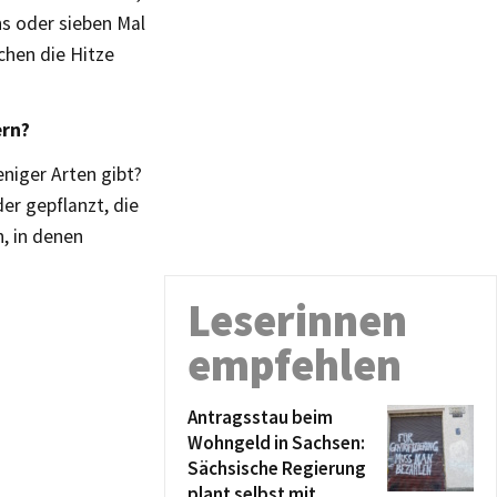
hs oder sieben Mal
chen die Hitze
ern?
niger Arten gibt?
er gepflanzt, die
n, in denen
Leserinnen
empfehlen
Antragsstau beim
Wohngeld in Sachsen:
Sächsische Regierung
plant selbst mit