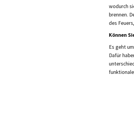
wodurch sie
brennen. De
des Feuers
Können Sie
Es geht um
Dafür haben
unterschied
funktional