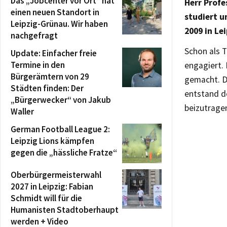
Das „Jobcenter vor Ort“ hat
Herr Profe
einen neuen Standort in
studiert u
Leipzig-Grünau. Wir haben
2009 in Le
nachgefragt
Schon als T
Update: Einfacher freie
Termine in den
engagiert. 
Bürgerämtern von 29
gemacht. D
Städten finden: Der
entstand d
„Bürgerwecker“ von Jakub
beizutrage
Waller
German Football League 2:
Leipzig Lions kämpfen
gegen die „hässliche Fratze“
Oberbürgermeisterwahl
2027 in Leipzig: Fabian
Schmidt will für die
Humanisten Stadtoberhaupt
werden + Video