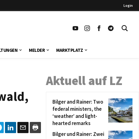
Login
LTUNGEN
MELDER
MARKTPLATZ
Aktuell auf LZ
uwald,
Bilger and Rainer: Two
federal ministers, the
‘weather’ and light-
hearted remarks
Bilger und Rainer: Zwei