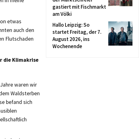
en in meine
gastiert mit Fischmarkt
am Völki
hon etwas
Hallo Leipzig: So
onnten auch den
startet Freitag, der 7.
en Flutschaden
August 2026, ins
Wochenende
 die Klimakrise
 Jahre waren wir
 dem Waldsterben
ise befand sich
ausiblen
llschaftlich