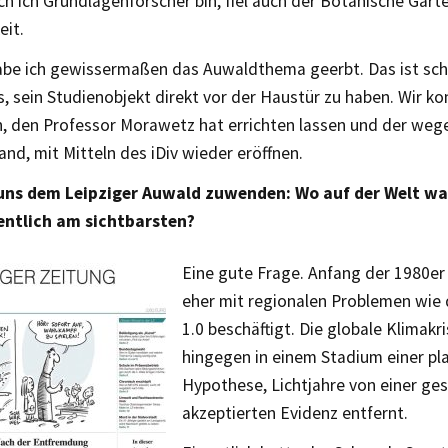
h ich Grundlagenforscher bin, fiel auch der Botanische Gart
eit.
be ich gewissermaßen das Auwaldthema geerbt. Das ist sc
, sein Studienobjekt direkt vor der Haustür zu haben. Wir k
, den Professor Morawetz hat errichten lassen und der weg
tand, mit Mitteln des iDiv wieder eröffnen.
uns dem Leipziger Auwald zuwenden: Wo auf der Welt war
gentlich am sichtbarsten?
Eine gute Frage. Anfang der 1980er
eher mit regionalen Problemen wie
1.0 beschäftigt. Die globale Klimakr
hingegen in einem Stadium einer pl
Hypothese, Lichtjahre von einer gese
akzeptierten Evidenz entfernt.