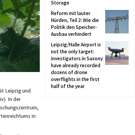
Storage
Reform mit lauter
Hürden, Teil 2: Wie die
Politik den Speicher-
Ausbau verhindert
Leipzig/Halle Airport is
not the only target:
investigators in Saxony
have already recorded
dozens of drone
overflights in the first
half of the year
tät Leipzig und
v). In der
orschungszentrum,
rtenreichtums in