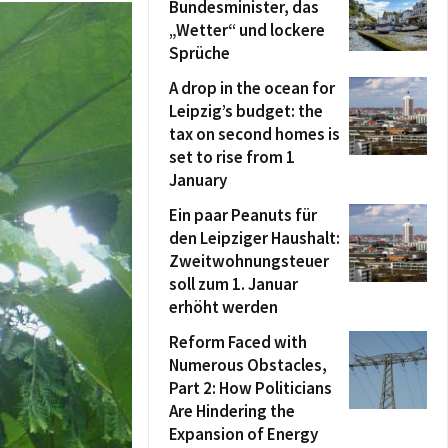
Bundesminister, das
„Wetter“ und lockere
Sprüche
A drop in the ocean for
Leipzig’s budget: the
tax on second homes is
set to rise from 1
January
Ein paar Peanuts für
den Leipziger Haushalt:
Zweitwohnungsteuer
soll zum 1. Januar
erhöht werden
Reform Faced with
Numerous Obstacles,
Part 2: How Politicians
Are Hindering the
Expansion of Energy