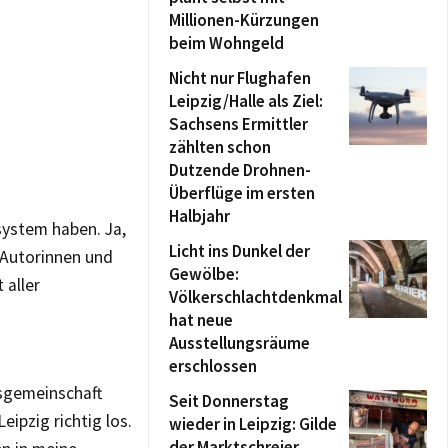
Millionen-Kürzungen
beim Wohngeld
Nicht nur Flughafen
Leipzig/Halle als Ziel:
Sachsens Ermittler
zählten schon
Dutzende Drohnen-
Überflüge im ersten
Halbjahr
system haben. Ja,
Licht ins Dunkel der
0 Autorinnen und
Gewölbe:
 aller
Völkerschlachtdenkmal
hat neue
Ausstellungsräume
erschlossen
gsgemeinschaft
Seit Donnerstag
eipzig richtig los.
wieder in Leipzig: Gilde
der Marktschreier