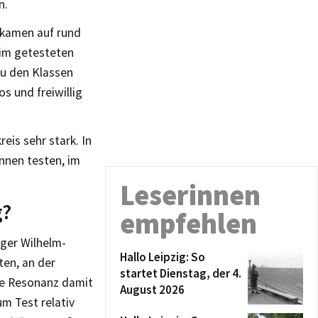
n.
 kamen auf rund
eim getesteten
zu den Klassen
s und freiwillig
eis sehr stark. In
innen testen, im
Leserinnen
g?
empfehlen
ger Wilhelm-
Hallo Leipzig: So
ten, an der
startet Dienstag, der 4.
nge Resonanz damit
August 2026
m Test relativ