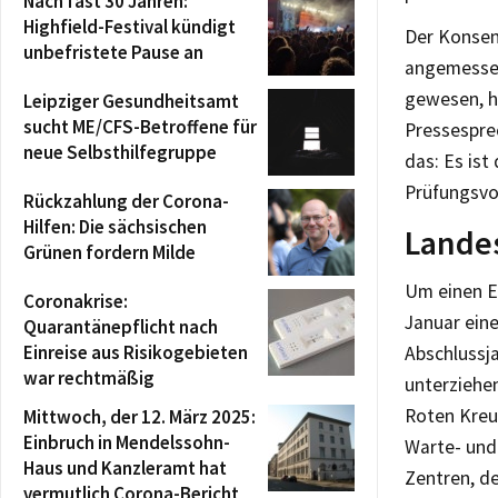
Nach fast 30 Jahren:
Highfield-Festival kündigt
Der Konsens
unbefristete Pause an
angemessen
gewesen, hä
Leipziger Gesundheitsamt
sucht ME/CFS-Betroffene für
Pressespre
neue Selbsthilfegruppe
das: Es ist
Prüfungsvo
Rückzahlung der Corona-
Hilfen: Die sächsischen
Landes
Grünen fordern Milde
Um einen Ei
Coronakrise:
Januar eine
Quarantänepflicht nach
Einreise aus Risikogebieten
Abschlussj
war rechtmäßig
unterziehe
Roten Kreu
Mittwoch, der 12. März 2025:
Einbruch in Mendelssohn-
Warte- und
Haus und Kanzleramt hat
Zentren, de
vermutlich Corona-Bericht