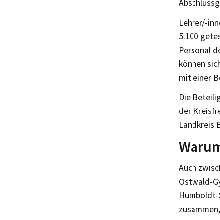
Abschlussgä
Lehrer/-in
5.100 getes
Personal do
können sich
mit einer B
Die Beteili
der Kreisfr
Landkreis 
Warum 
Auch zwisc
Ostwald-Gy
Humboldt-Sc
zusammen, 