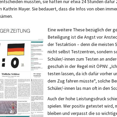
g entscheiden mussten, sie hatten nur etwa 24 Stunden dafür
in Kathrin Mayer. Sie bedauert, dass die Infos von oben immer
 kämen.
Eine weitere These bezüglich der g
Beteiligung ist die Angst vor Anst
der Testaktion – denn die meisten 
nicht selbst Testzentren, sondern s
Schüler/-innen zum Testen an ander
geschah in der Regel mit ÖPNV. „Ic
testen lassen, da ich dafür vorher 
dem Zug fahren müsste“, solche Be
Schüler/-innen las man oft in den So
Auch der hohe Leistungsdruck schien
spielen. Wer positiv getestet wird,
bleiben und verpasst die so wichtig