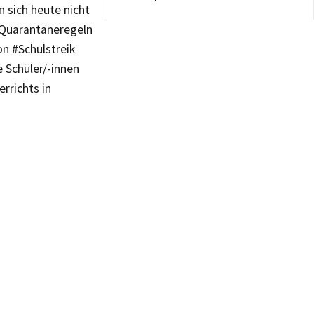
 sich heute nicht
n Quarantäneregeln
on #Schulstreik
e Schüler/-innen
rrichts in