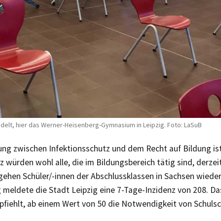
elt, hier das Werner-Heisenberg-Gymnasium in Leipzig. Foto: LaSuB
ng zwischen Infektionsschutz und dem Recht auf Bildung is
 würden wohl alle, die im Bildungsbereich tätig sind, derzei
gehen Schüler/-innen der Abschlussklassen in Sachsen wieder
 meldete die Stadt Leipzig eine 7-Tage-Inzidenz von 208. D
mpfiehlt, ab einem Wert von 50 die Notwendigkeit von Schuls