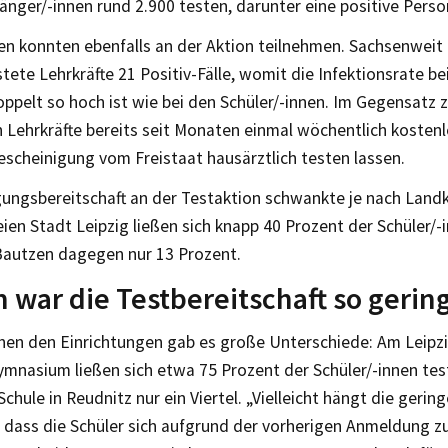
nger/-innen rund 2.900 testen, darunter eine positive Perso
nen konnten ebenfalls an der Aktion teilnehmen. Sachsenweit
tete Lehrkräfte 21 Positiv-Fälle, womit die Infektionsrate b
ppelt so hoch ist wie bei den Schüler/-innen. Im Gegensatz 
 Lehrkräfte bereits seit Monaten einmal wöchentlich kostenlo
escheinigung vom Freistaat hausärztlich testen lassen.
gungsbereitschaft an der Testaktion schwankte je nach Landkr
eien Stadt Leipzig ließen sich knapp 40 Prozent der Schüler/-
Bautzen dagegen nur 13 Prozent.
war die Testbereitschaft so gerin
hen den Einrichtungen gab es große Unterschiede: Am Leipzi
mnasium ließen sich etwa 75 Prozent der Schüler/-innen tes
hule in Reudnitz nur ein Viertel. „Vielleicht hängt die geri
dass die Schüler sich aufgrund der vorherigen Anmeldung zu