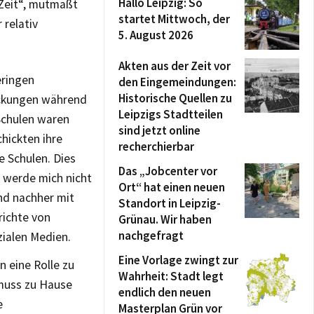
Hallo Leipzig: So
 Zeit“, mutmaßt
startet Mittwoch, der
 relativ
5. August 2026
Akten aus der Zeit vor
eringen
den Eingemeindungen:
Historische Quellen zu
eckungen während
Leipzigs Stadtteilen
Schulen waren
sind jetzt online
chickten ihre
recherchierbar
e Schulen. Dies
Das „Jobcenter vor
h werde mich nicht
Ort“ hat einen neuen
und nachher mit
Standort in Leipzig-
richte von
Grünau. Wir haben
nachgefragt
zialen Medien.
Eine Vorlage zwingt zur
 eine Rolle zu
Wahrheit: Stadt legt
 muss zu Hause
endlich den neuen
e
Masterplan Grün vor