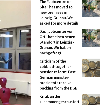
The “Jobcentre on
Site” has moved to
new premises in
Leipzig-Grünau. We
asked for more details
Das „Jobcenter vor
Ort“ hat einen neuen
Standort in Leipzig-
Grünau. Wir haben
nachgefragt
Criticism of the
cobbled-together
pension reform: East
German minister-
presidents receive
backing from the DGB
Kritik an der
zusammengeschustert