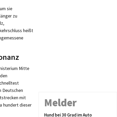
 um sie
länger zu
lz,
kehrschluss heißt
 angemessene
sonanz
nisterium Mitte
 den
chnelltest
em Deutschen
tstrecken mit
Melder
a hundert dieser
Hund bei 30 Grad im Auto