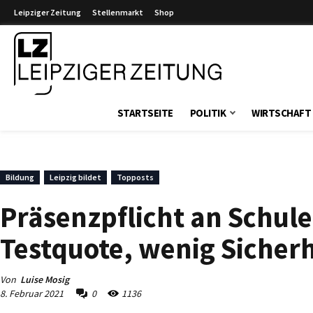
Leipziger Zeitung
Stellenmarkt
Shop
Leipziger Zeitung
STARTSEITE
POLITIK
WIRTSCHAFT
Bildung
Leipzig bildet
Topposts
Präsenzpflicht an Schule
Testquote, wenig Sicherh
Von
Luise Mosig
8. Februar 2021
0
1136