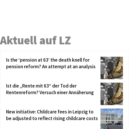
Aktuell auf LZ
Is the ‘pension at 63’ the death knell for
pension reform? An attempt at an analysis
Ist die „Rente mit 63“ der Tod der
Rentenreform? Versuch einer Annäherung
New initiative: Childcare fees in Leipzig to
be adjusted to reflect rising childcare costs