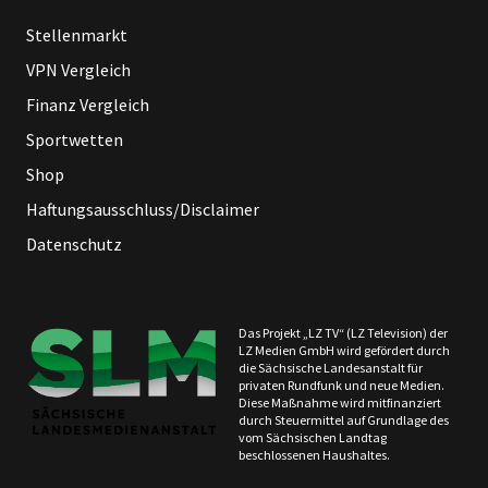
Stellenmarkt
VPN Vergleich
Finanz Vergleich
Sportwetten
Shop
Haftungsausschluss/Disclaimer
Datenschutz
Das Projekt „LZ TV“ (LZ Television) der
LZ Medien GmbH wird gefördert durch
die Sächsische Landesanstalt für
privaten Rundfunk und neue Medien.
Diese Maßnahme wird mitfinanziert
durch Steuermittel auf Grundlage des
vom Sächsischen Landtag
beschlossenen Haushaltes.