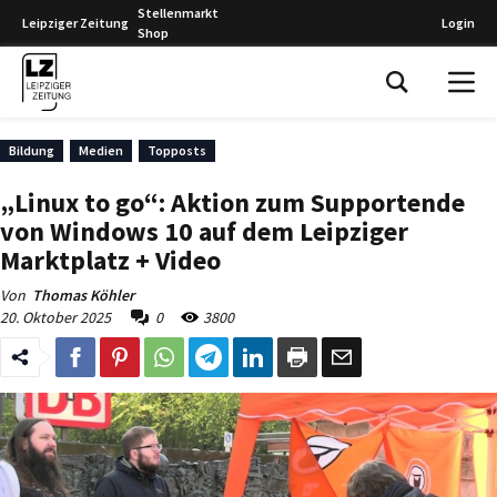
Stellenmarkt
Leipziger Zeitung
Login
Shop
Leipziger Zeitung
Bildung
Medien
Topposts
„Linux to go“: Aktion zum Supportende
von Windows 10 auf dem Leipziger
Marktplatz + Video
Von
Thomas Köhler
20. Oktober 2025
0
3800