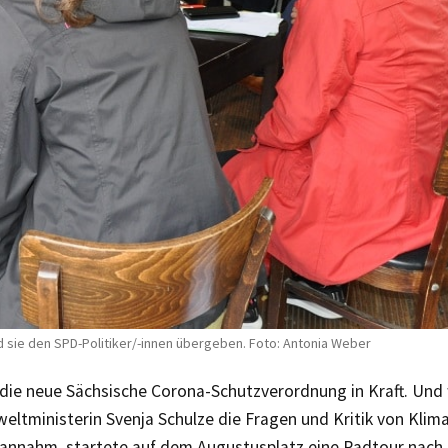
d sie den SPD-Politiker/-innen übergeben. Foto: Antonia Weber
 die neue Sächsische Corona-Schutzverordnung in Kraft. Un
tministerin Svenja Schulze die Fragen und Kritik von Klimaa
annahm, startete auf dem Augustusplatz eine Radtour nach B