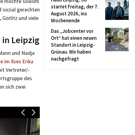
tive möchte sowohl
startet Freitag, der 7.
nd sozial gerechten
August 2026, ins
Görlitz und viele
Wochenende
Das „Jobcenter vor
in Leipzig
Ort“ hat einen neuen
Standort in Leipzig-
Grünau. Wir haben
 Mann und Nadja
nachgefragt
e im Ilses Erika
t Vertreter/-
Ortsgruppe des
en sich zwei