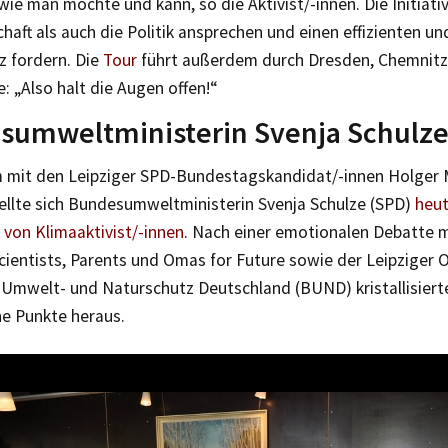
wie man möchte und kann, so die Aktivist/-innen. Die Initia
chaft als auch die Politik ansprechen und einen effizienten u
z fordern. Die
Tour
führt außerdem durch Dresden, Chemnitz, 
: „Also halt die Augen offen!“
umweltministerin Svenja Schulze 
mit den Leipziger SPD-Bundestagskandidat/-innen Holger
ellte sich Bundesumweltministerin Svenja Schulze (SPD)
heut
 von Klimaaktivist/-innen
. Nach einer emotionalen Debatte mi
cientists, Parents und Omas for Future sowie der Leipziger 
 Umwelt- und Naturschutz Deutschland (BUND) kristallisiert
e Punkte heraus.