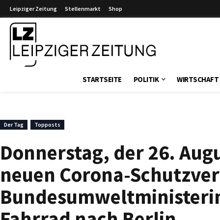
Leipziger Zeitung
Stellenmarkt
Shop
Leipziger Zeitung
STARTSEITE
POLITIK
WIRTSCHAFT
Der Tag
Topposts
Donnerstag, der 26. Augu
neuen Corona-Schutzve
Bundesumweltministerin 
Fahrrad nach Berlin