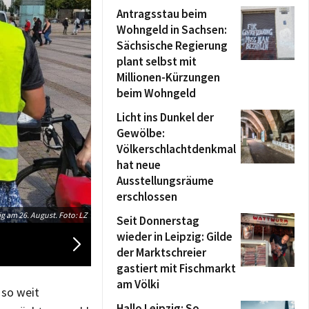
Antragsstau beim
Wohngeld in Sachsen:
Sächsische Regierung
plant selbst mit
Millionen-Kürzungen
beim Wohngeld
Licht ins Dunkel der
Gewölbe:
Völkerschlachtdenkmal
hat neue
Ausstellungsräume
erschlossen
Ohne Kerosin Nach Berlin". Die Leipziger Teilnehmer/-innen
ig am 26. August. Foto: LZ
Seit Donnerstag
wieder in Leipzig: Gilde
der Marktschreier
gastiert mit Fischmarkt
am Völki
 so weit
Hallo Leipzig: So