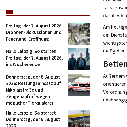
fasst zusa
darüber hin
Freitag, der 7. August 2026:
Am heutige
Drohnen-Diskussionen und
am Diensta
Feuerland-Eröffnung
wichtigste
maßgebend
Hallo Leipzig: So startet
Freitag, der 7. August 2026,
Bette
ins Wochenende
Außerdem wi
Donnerstag, der 6. August
2026: Rettungseinsatz auf
orientiere
Nikolaistraße und
Verordnung
Zeugenaufruf wegen
unabhängig
möglicher Tierquälerei
Hallo Leipzig: So startet
Donnerstag, der 6. August
2026