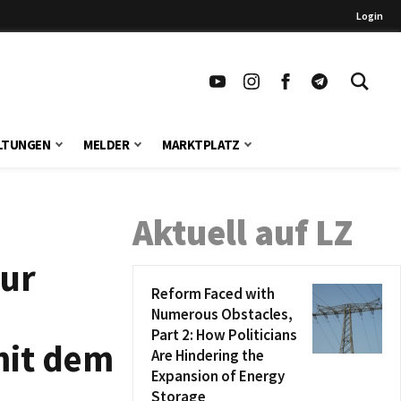
Login
LTUNGEN
MELDER
MARKTPLATZ
Aktuell auf LZ
zur
Reform Faced with
Numerous Obstacles,
Part 2: How Politicians
mit dem
Are Hindering the
Expansion of Energy
Storage