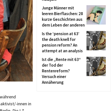
Junge Männer mit
leeren Bierflaschen: 28
kurze Geschichten aus
dem Leben der anderen
Is the ‘pension at 63’
the death knell for
pension reform? An
attempt at an analysis
Ist die „Rente mit 63“
der Tod der
Rentenreform?
Versuch einer
Annäherung
d während
ktivist/-innen in
erlin. Die LZ