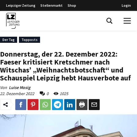
Leipziger Zeitung
Stellenmarkt
Shop
Login
Leipziger Zeitung
Der Tag
Topposts
Donnerstag, der 22. Dezember 2022:
Faeser kritisiert Kretschmer nach
Witschas’ „Weihnachtsbotschaft“ und
Schauspiel Leipzig hebt Hausverbote auf
Von
Luise Mosig
22. Dezember 2022
0
1025