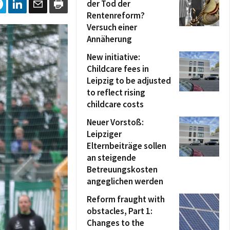
der Tod der
Rentenreform?
Versuch einer
Annäherung
New initiative:
Childcare fees in
Leipzig to be adjusted
to reflect rising
childcare costs
Neuer Vorstoß:
Leipziger
Elternbeiträge sollen
an steigende
Betreuungskosten
angeglichen werden
Reform fraught with
obstacles, Part 1:
Changes to the