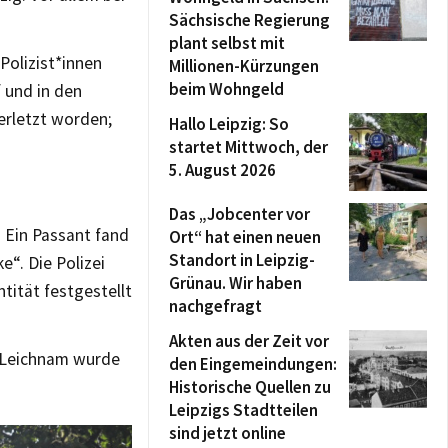
Sächsische Regierung
plant selbst mit
Polizist*innen
Millionen-Kürzungen
beim Wohngeld
 und in den
verletzt worden;
Hallo Leipzig: So
startet Mittwoch, der
5. August 2026
Das „Jobcenter vor
 Ein Passant fand
Ort“ hat einen neuen
Standort in Leipzig-
“. Die Polizei
Grünau. Wir haben
tität festgestellt
nachgefragt
Akten aus der Zeit vor
er Leichnam wurde
den Eingemeindungen:
Historische Quellen zu
Leipzigs Stadtteilen
sind jetzt online