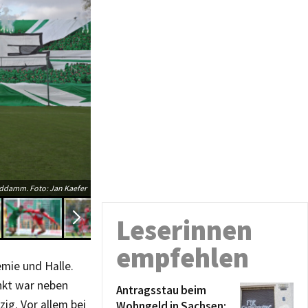
Cyrill Akono (9, Hallescher FC) mit der ersten großen C
ddamm. Foto: Jan Kaefer
Leserinnen
empfehlen
mie und Halle.
nkt war neben
Antragsstau beim
ig. Vor allem bei
Wohngeld in Sachsen: