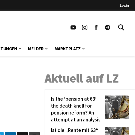
Login
LTUNGEN
MELDER
MARKTPLATZ
Aktuell auf LZ
Is the ‘pension at 63’
the death knell for
pension reform? An
attempt at an analysis
Ist die „Rente mit 63“