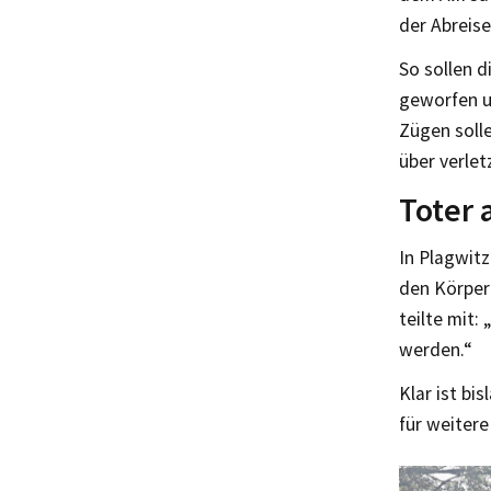
der Abreise
So sollen d
geworfen u
Zügen solle
über verlet
Toter
In Plagwit
den Körper
teilte mit:
werden.“
Klar ist bi
für weiter