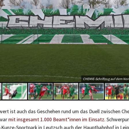
CHEMIE-Schriftzug auf dem Nor
wert ist auch das Geschehen rund um das Duell zwischen Che
 war
mit insgesamt 1.000 Beamt*innen im Einsatz
. Schwerpu
-Kunze-Sportpark in Leutzsch auch der Hauptbahnhof in Leipz