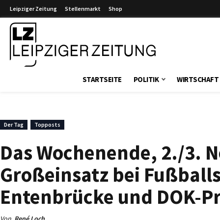
Leipziger Zeitung
Stellenmarkt
Shop
Leipziger Zeitung
STARTSEITE
POLITIK
WIRTSCHAFT
Der Tag
Topposts
Das Wochenende, 2./3. N
Großeinsatz bei Fußballs
Entenbrücke und DOK-Pr
Von
René Loch