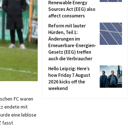
Renewable Energy
Sources Act (EEG) also
affect consumers
Reform mit lauter
Hürden, Teil 1:
Änderungen im
Erneuerbare-Energien-
Gesetz (EEG) treffen
auch die Verbraucher
Hello Leipzig: Here’s
how Friday 7 August
2026 kicks off the
weekend
eschen FC waren
atz endete mit
urde eine leblose
 fasst