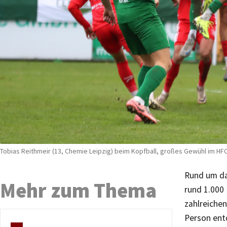
Tobias Reithmeir (13, Chemie Leipzig) beim Kopfball, großes Gewühl im HFC
Rund um da
Mehr zum Thema
rund 1.000 
zahlreiche
Person ent