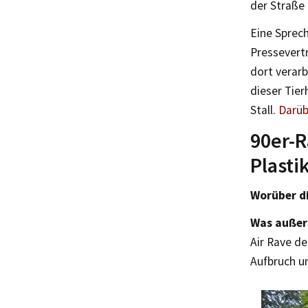
der Straße 
Eine Sprec
Pressevertr
dort verar
dieser Tie
Stall.
Darüb
90er-R
Plast
Worüber di
Was außer
Air Rave d
Aufbruch u