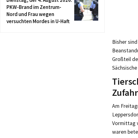
Dienstag, der 4. August 2026:
PKW-Brand im Zentrum-
Nord und Frau wegen
versuchten Mordes in U-Haft
Bisher sind
Beanstandu
Großteil de
Sächsische
Tiersc
Zufahr
Am Freitag
Leppersdor
Vormittag 
waren betei