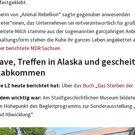
festgeklebt.
herin von „Animal Rebellion“ sagte gegenüber anwesenden
eter*innen, das Unternehmen sei mitverantwortlich für große
beitete Milch stamme aus der sogenannten ganzjährigen Anb
rhaltungsform stehen die Kühe ihr ganzes Leben angekettet 
er berichtete MDR Sachsen.
ave, Treffen in Alaska und geschei
ikabkommen
e LZ heute berichtet hat:
Über
das Buch „Das Sterben der
dem wichtig war:
Am Stadtgeschichtlichen Museum bildete
en Höhepunkt des Begleitprogramms zur Sonderausstellung 
nd Abwicklung“.