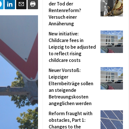
der Tod der
Rentenreform?
Versuch einer
Annäherung
New initiative:
Childcare fees in
Leipzig to be adjusted
to reflect rising
childcare costs
Neuer Vorstoß:
Leipziger
Elternbeiträge sollen
an steigende
Betreuungskosten
angeglichen werden
Reform fraught with
obstacles, Part 1:
Changes to the