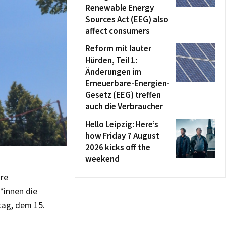
Renewable Energy
Sources Act (EEG) also
affect consumers
Reform mit lauter
Hürden, Teil 1:
Änderungen im
Erneuerbare-Energien-
Gesetz (EEG) treffen
auch die Verbraucher
Hello Leipzig: Here’s
how Friday 7 August
2026 kicks off the
weekend
hre
*innen die
tag, dem 15.