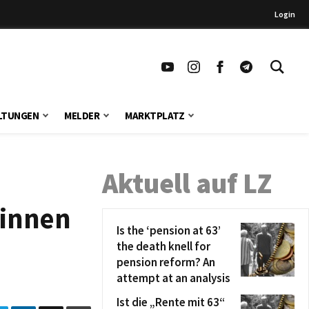
Login
LTUNGEN
MELDER
MARKTPLATZ
Aktuell auf LZ
*innen
Is the ‘pension at 63’
the death knell for
pension reform? An
attempt at an analysis
Ist die „Rente mit 63“