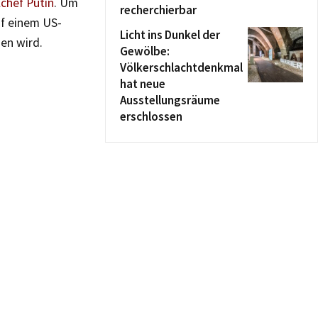
chef Putin
. Um
recherchierbar
uf einem US-
Licht ins Dunkel der
en wird.
Gewölbe:
Völkerschlachtdenkmal
hat neue
Ausstellungsräume
erschlossen