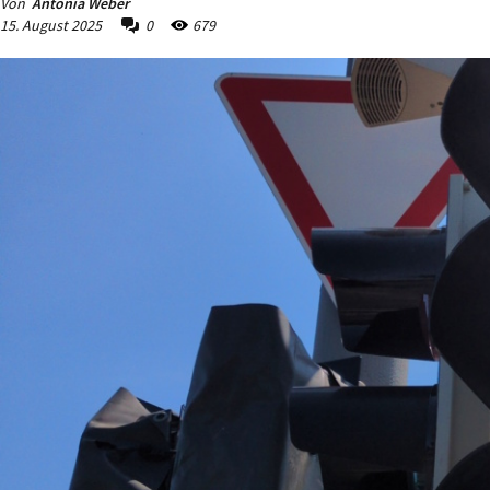
Von
Antonia Weber
15. August 2025
0
679