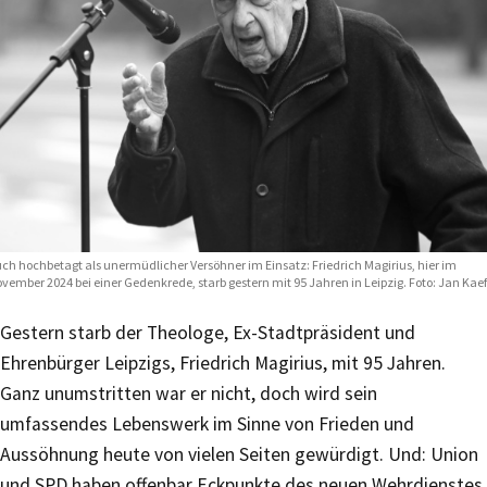
ch hochbetagt als unermüdlicher Versöhner im Einsatz: Friedrich Magirius, hier im
vember 2024 bei einer Gedenkrede, starb gestern mit 95 Jahren in Leipzig. Foto: Jan Kaef
Gestern starb der Theologe, Ex-Stadtpräsident und
Ehrenbürger Leipzigs, Friedrich Magirius, mit 95 Jahren.
Ganz unumstritten war er nicht, doch wird sein
umfassendes Lebenswerk im Sinne von Frieden und
Aussöhnung heute von vielen Seiten gewürdigt. Und: Union
und SPD haben offenbar Eckpunkte des neuen Wehrdienstes