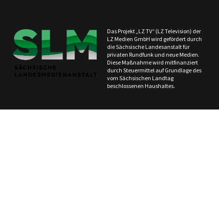
Das Projekt „LZ TV“ (LZ Television) der
LZ Medien GmbH wird gefördert durch
die Sächsische Landesanstalt für
privaten Rundfunk und neue Medien.
Diese Maßnahme wird mitfinanziert
durch Steuermittel auf Grundlage des
vom Sächsischen Landtag
beschlossenen Haushaltes.