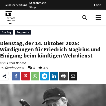
Stellenmarkt
Leipziger Zeitung
Login
Shop
Leipziger Zeitung
Der Tag
Topposts
Dienstag, der 14. Oktober 2025:
Würdigungen für Friedrich Magirius und
Einigung beim künftigen Wehrdienst
Von
Lucas Böhme
14. Oktober 2025
0
571