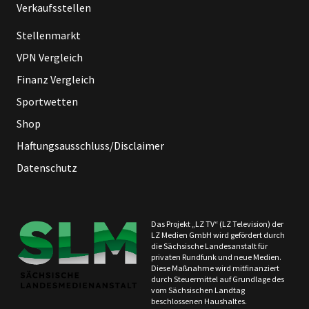
Verkaufsstellen
Stellenmarkt
VPN Vergleich
Finanz Vergleich
Sportwetten
Shop
Haftungsausschluss/Disclaimer
Datenschutz
Das Projekt „LZ TV“ (LZ Television) der
LZ Medien GmbH wird gefördert durch
die Sächsische Landesanstalt für
privaten Rundfunk und neue Medien.
Diese Maßnahme wird mitfinanziert
durch Steuermittel auf Grundlage des
vom Sächsischen Landtag
beschlossenen Haushaltes.