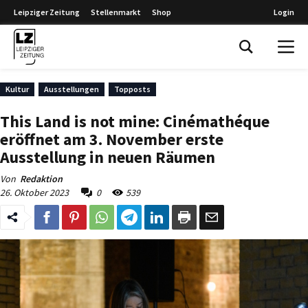
Leipziger Zeitung
Stellenmarkt
Shop
Login
Leipziger Zeitung
Kultur
Ausstellungen
Topposts
This Land is not mine: Cinémathéque
eröffnet am 3. November erste
Ausstellung in neuen Räumen
Von
Redaktion
26. Oktober 2023
0
539