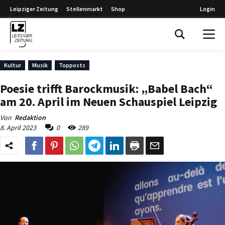
Leipziger Zeitung
Stellenmarkt
Shop
Login
Leipziger Zeitung
Kultur
Musik
Topposts
Poesie trifft Barockmusik: „Babel Bach“
am 20. April im Neuen Schauspiel Leipzig
Von
Redaktion
8. April 2023
0
289