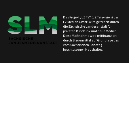
Das Projekt „LZ TV“ (LZ Television) der
LZ Medien GmbH wird gefördert durch
die Sächsische Landesanstalt für
privaten Rundfunk und neue Medien.
Diese Maßnahme wird mitfinanziert
durch Steuermittel auf Grundlage des
vom Sächsischen Landtag
beschlossenen Haushaltes.