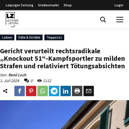
Leipziger Zeitung
Stellenmarkt
Shop
Login
Leipziger Zeitung
Leben
Fälle & Unfälle
Topposts
Gericht verurteilt rechtsradikale
„Knockout 51“-Kampfsportler zu milden
Strafen und relativiert Tötungsabsichten
Von
René Loch
1. Juli 2024
0
1112