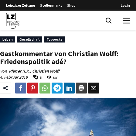
Leipziger Zeitung
Stellenmarkt
Shop
Login
Leipziger Zeitung
Leben
Gesellschaft
Topposts
Gastkommentar von Christian Wolff:
Friedenspolitik adé?
Von
Pfarrer (i.R.) Christian Wolff
4. Februar 2019
0
68