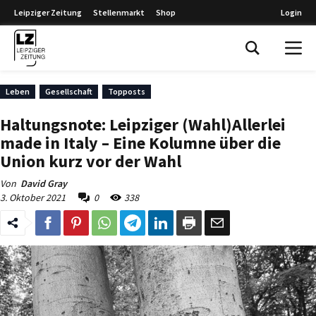
Leipziger Zeitung
Stellenmarkt
Shop
Login
Leipziger Zeitung
Leben
Gesellschaft
Topposts
Haltungsnote: Leipziger (Wahl)Allerlei
made in Italy – Eine Kolumne über die
Union kurz vor der Wahl
Von
David Gray
3. Oktober 2021
0
338