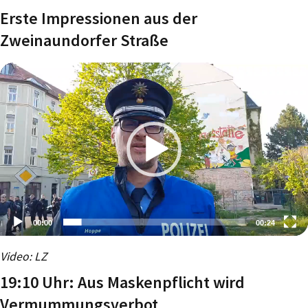
Erste Impressionen aus der
Zweinaundorfer Straße
00:00
00:24
Video-
Video: LZ
Player
19:10 Uhr: Aus Maskenpflicht wird
Vermummungsverbot