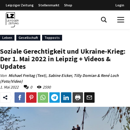
Leipziger Zeitung
Stellenmarkt
Shop
Login
Leipziger Zeitung
Leben
Gesellschaft
Topposts
Soziale Gerechtigkeit und Ukraine-Krieg:
Der 1. Mai 2022 in Leipzig + Videos &
Updates
Von
Michael Freitag (Text), Sabine Eicker, Tilly Domian & René Loch
(Foto/Video)
1. Mai 2022
0
2590