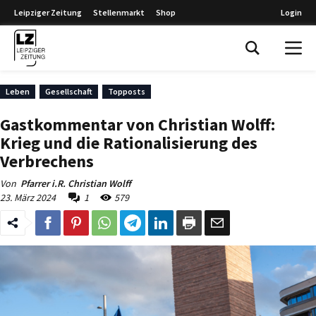
Leipziger Zeitung
Stellenmarkt
Shop
Login
Leipziger Zeitung
Leben
Gesellschaft
Topposts
Gastkommentar von Christian Wolff:
Krieg und die Rationalisierung des
Verbrechens
Von
Pfarrer i.R. Christian Wolff
23. März 2024
1
579