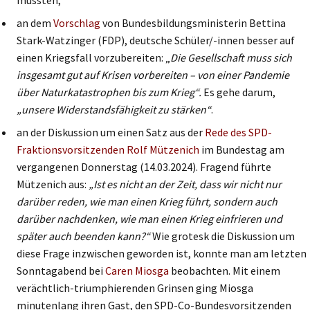
an dem
Vorschlag
von Bundesbildungsministerin Bettina
Stark-Watzinger (FDP), deutsche Schüler/-innen besser auf
einen Kriegsfall vorzubereiten: „
Die Gesellschaft muss sich
insgesamt gut auf Krisen vorbereiten – von einer Pandemie
über Naturkatastrophen bis zum Krieg“.
Es gehe darum,
„unsere Widerstandsfähigkeit zu stärken“
.
an der Diskussion um einen Satz aus der
Rede des SPD-
Fraktionsvorsitzenden Rolf Mützenich
im Bundestag am
vergangenen Donnerstag (14.03.2024). Fragend führte
Mützenich aus:
„Ist es nicht an der Zeit, dass wir nicht nur
darüber reden, wie man einen Krieg führt, sondern auch
darüber nachdenken, wie man einen Krieg einfrieren und
später auch beenden kann?“
Wie grotesk die Diskussion um
diese Frage inzwischen geworden ist, konnte man am letzten
Sonntagabend bei
Caren Miosga
beobachten. Mit einem
verächtlich-triumphierenden Grinsen ging Miosga
minutenlang ihren Gast, den SPD-Co-Bundesvorsitzenden