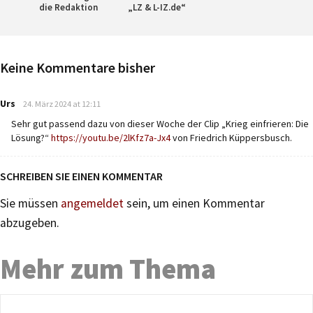
die Redaktion
„LZ & L-IZ.de“
Keine Kommentare bisher
says:
Urs
24. März 2024 at 12:11
Sehr gut passend dazu von dieser Woche der Clip „Krieg einfrieren: Die
Lösung?“
https://youtu.be/2lKfz7a-Jx4
von Friedrich Küppersbusch.
SCHREIBEN SIE EINEN KOMMENTAR
Sie müssen
angemeldet
sein, um einen Kommentar
abzugeben.
Mehr zum Thema