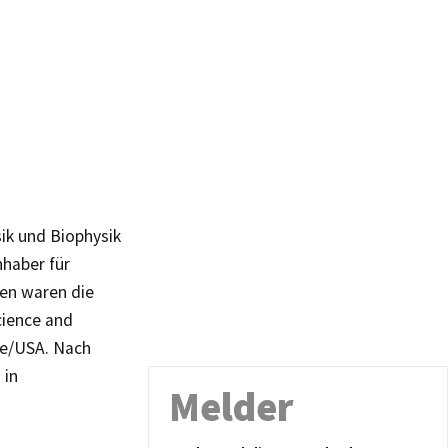
sik und Biophysik
nhaber für
ten waren die
cience and
le/USA. Nach
 in
Melder