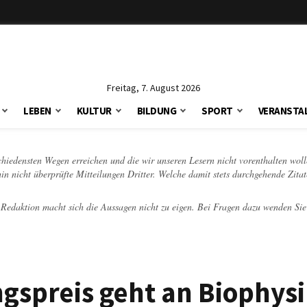
Freitag, 7. August 2026
LEBEN
KULTUR
BILDUNG
SPORT
VERANSTA
schiedensten Wegen erreichen und die wir unseren Lesern nicht vorenthalten woll
hin nicht überprüfte Mitteilungen Dritter. Welche damit stets durchgehende Zita
e Redaktion macht sich die Aussagen nicht zu eigen. Bei Fragen dazu wenden Sie
gspreis geht an Biophysi