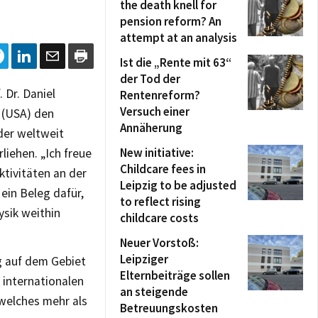
the death knell for
pension reform? An
attempt at an analysis
Ist die „Rente mit 63“
der Tod der
 Dr. Daniel
Rentenreform?
Versuch einer
 (USA) den
Annäherung
der weltweit
New initiative:
liehen. „Ich freue
Childcare fees in
tivitäten an der
Leipzig to be adjusted
 ein Beleg dafür,
to reflect rising
ysik weithin
childcare costs
Neuer Vorstoß:
Leipziger
 auf dem Gebiet
Elternbeiträge sollen
 internationalen
an steigende
 welches mehr als
Betreuungskosten