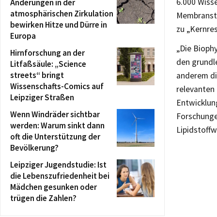
6.000 Wiss
Änderungen in der
atmosphärischen Zirkulation
Membranstru
bewirken Hitze und Dürre in
zu „Kernre
Europa
„Die Bioph
Hirnforschung an der
den grundl
Litfaßsäule: „Science
streets“ bringt
anderem di
Wissenschafts-Comics auf
relevanten 
Leipziger Straßen
Entwicklun
Wenn Windräder sichtbar
Forschunge
werden: Warum sinkt dann
Lipidstoff
oft die Unterstützung der
Bevölkerung?
Leipziger Jugendstudie: Ist
die Lebenszufriedenheit bei
Mädchen gesunken oder
trügen die Zahlen?