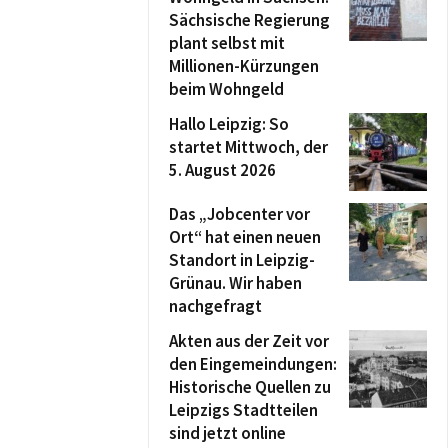
Sächsische Regierung
plant selbst mit
Millionen-Kürzungen
beim Wohngeld
Hallo Leipzig: So
startet Mittwoch, der
5. August 2026
Das „Jobcenter vor
Ort“ hat einen neuen
Standort in Leipzig-
Grünau. Wir haben
nachgefragt
Akten aus der Zeit vor
den Eingemeindungen:
Historische Quellen zu
Leipzigs Stadtteilen
sind jetzt online