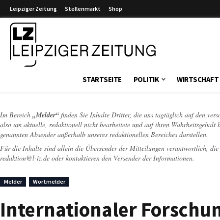
Leipziger Zeitung
Stellenmarkt
Shop
Leipziger Zeitung
STARTSEITE
POLITIK
WIRTSCHAFT
Im Bereich
„Melder“
finden Sie Inhalte Dritter, die uns tagtäglich auf den ver
also um aktuelle, redaktionell nicht bearbeitete und auf ihren Wahrheitsgehalt 
genannten Absender außerhalb unseres redaktionellen Bereiches darstellen.
Für die Inhalte sind allein die Übersender der Mitteilungen verantwortlich, di
redaktion@l-iz.de
oder kontaktieren den Versender der Informationen.
Melder
Wortmelder
Internationaler Forschun