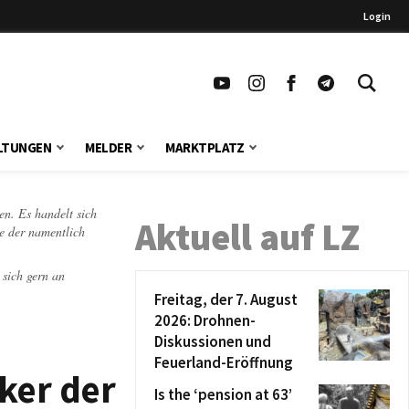
Login
LTUNGEN
MELDER
MARKTPLATZ
en. Es handelt sich
Aktuell auf LZ
te der namentlich
 sich gern an
Freitag, der 7. August
2026: Drohnen-
Diskussionen und
Feuerland-Eröffnung
ker der
Is the ‘pension at 63’