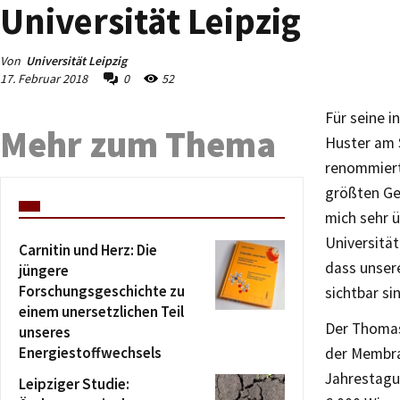
Universität Leipzig
Von
Universität Leipzig
17. Februar 2018
0
52
Für seine i
Mehr zum Thema
Huster am 
renommiert
größten Ges
mich sehr 
Universität 
Carnitin und Herz: Die
dass unsere
jüngere
Forschungsgeschichte zu
sichtbar si
einem unersetzlichen Teil
Der Thomas
unseres
Energiestoffwechsels
der Membra
Jahrestagun
Leipziger Studie: