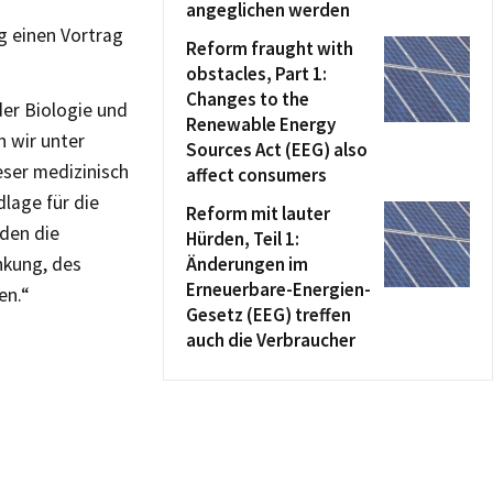
angeglichen werden
ng einen Vortrag
Reform fraught with
obstacles, Part 1:
Changes to the
der Biologie und
Renewable Energy
 wir unter
Sources Act (EEG) also
ser medizinisch
affect consumers
lage für die
Reform mit lauter
den die
Hürden, Teil 1:
nkung, des
Änderungen im
Erneuerbare-Energien-
en.“
Gesetz (EEG) treffen
auch die Verbraucher