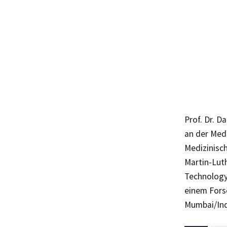
Prof. Dr. D
an der Medi
Medizinisch
Martin-Luth
Technology
einem Fors
Mumbai/Indi