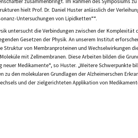
enschaftler zusammenbringt. Im Rahmen des Symposiums zu
kturen hielt Prof. Dr. Daniel Huster anlässlich der Verleihu
sonanz-Untersuchungen von Lipidketten““.
ysik untersucht die Verbindungen zwischen der Komplexität 
egenden Gesetzen der Physik. An unserem Institut erforschen
e Struktur von Membranproteinen und Wechselwirkungen die
Moleküle mit Zellmembranen. Diese Arbeiten bilden die Grund
g neuer Medikamente“, so Huster. „Weitere Schwerpunkte bil
n zu den molekularen Grundlagen der Alzheimerschen Erkra
wechsels und der zielgerichteten Applikation von Medikament