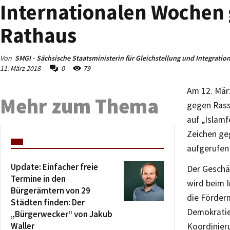
Internationalen Wochen
Rathaus
Von
SMGI - Sächsische Staatsministerin für Gleichstellung und Integratio
11. März 2018
0
79
Am 12. Mär
Mehr zum Thema
gegen Rass
auf „Islamf
Zeichen ge
aufgerufen
Update: Einfacher freie
Der Geschäf
Termine in den
wird beim 
Bürgerämtern von 29
die Förder
Städten finden: Der
Demokratie
„Bürgerwecker“ von Jakub
Waller
Koordinier