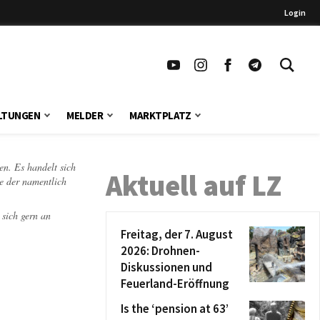
Login
LTUNGEN
MELDER
MARKTPLATZ
en. Es handelt sich
Aktuell auf LZ
te der namentlich
 sich gern an
Freitag, der 7. August
2026: Drohnen-
Diskussionen und
Feuerland-Eröffnung
Is the ‘pension at 63’