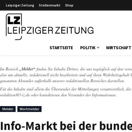
Leipziger Zeitung
Stellenmarkt
Shop
Leipziger Zeitung
STARTSEITE
POLITIK
WIRTSCHAFT
Im Bereich
„Melder“
finden Sie Inhalte Dritter, die uns tagtäglich auf den ver
also um aktuelle, redaktionell nicht bearbeitete und auf ihren Wahrheitsgehalt 
genannten Absender außerhalb unseres redaktionellen Bereiches darstellen.
Für die Inhalte sind allein die Übersender der Mitteilungen verantwortlich, di
redaktion@l-iz.de
oder kontaktieren den Versender der Informationen.
Melder
Wortmelder
Info-Markt bei der bund