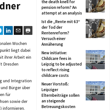
the death knell for
sdner
pension reform? An
attempt at an analysis
Ist die „Rente mit 63“
der Tod der
Rentenreform?
Versuch einer
tionalen Wochen
Annäherung
punkt liegt dabei
New initiative:
it ihrer Arbeit ein
Childcare fees in
dt Dresden
Leipzig to be adjusted
to reflect rising
childcare costs
ng und Integration
Neuer Vorstoß:
 und Bürger über
Leipziger
en für
Elternbeiträge sollen
an steigende
hsen sowie der
Betreuungskosten
) informieren.