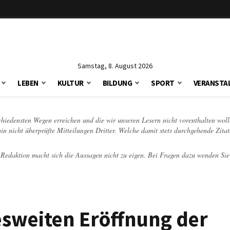
Samstag, 8. August 2026
LEBEN
KULTUR
BILDUNG
SPORT
VERANSTA
schiedensten Wegen erreichen und die wir unseren Lesern nicht vorenthalten woll
hin nicht überprüfte Mitteilungen Dritter. Welche damit stets durchgehende Zita
e Redaktion macht sich die Aussagen nicht zu eigen. Bei Fragen dazu wenden Sie
esweiten Eröffnung der