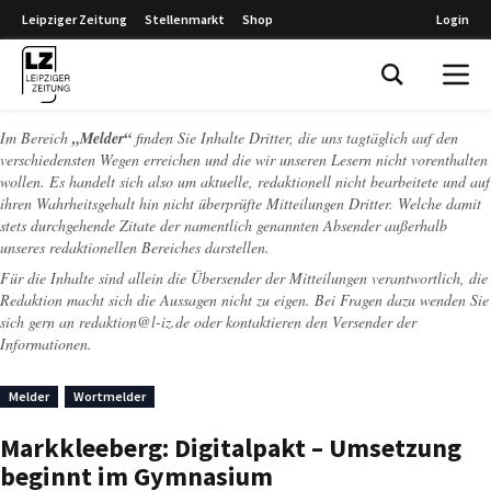
Leipziger Zeitung
Stellenmarkt
Shop
Login
Leipziger Zeitung
Im Bereich
„Melder“
finden Sie Inhalte Dritter, die uns tagtäglich auf den
verschiedensten Wegen erreichen und die wir unseren Lesern nicht vorenthalten
wollen. Es handelt sich also um aktuelle, redaktionell nicht bearbeitete und auf
ihren Wahrheitsgehalt hin nicht überprüfte Mitteilungen Dritter. Welche damit
stets durchgehende Zitate der namentlich genannten Absender außerhalb
unseres redaktionellen Bereiches darstellen.
Für die Inhalte sind allein die Übersender der Mitteilungen verantwortlich, die
Redaktion macht sich die Aussagen nicht zu eigen. Bei Fragen dazu wenden Sie
sich gern an
redaktion@l-iz.de
oder kontaktieren den Versender der
Informationen.
Melder
Wortmelder
Markkleeberg: Digitalpakt – Umsetzung
beginnt im Gymnasium