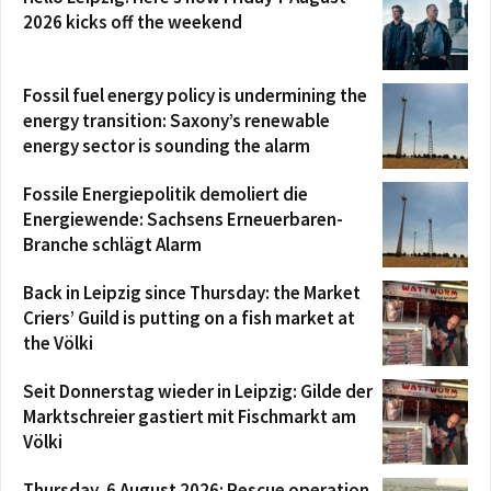
2026 kicks off the weekend
Fossil fuel energy policy is undermining the
energy transition: Saxony’s renewable
energy sector is sounding the alarm
Fossile Energiepolitik demoliert die
Energiewende: Sachsens Erneuerbaren-
Branche schlägt Alarm
Back in Leipzig since Thursday: the Market
Criers’ Guild is putting on a fish market at
the Völki
Seit Donnerstag wieder in Leipzig: Gilde der
Marktschreier gastiert mit Fischmarkt am
Völki
Thursday, 6 August 2026: Rescue operation