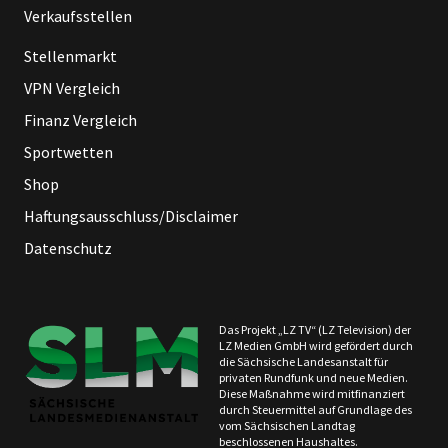
Verkaufsstellen
Stellenmarkt
VPN Vergleich
Finanz Vergleich
Sportwetten
Shop
Haftungsausschluss/Disclaimer
Datenschutz
Das Projekt „LZ TV“ (LZ Television) der
LZ Medien GmbH wird gefördert durch
die Sächsische Landesanstalt für
privaten Rundfunk und neue Medien.
Diese Maßnahme wird mitfinanziert
durch Steuermittel auf Grundlage des
vom Sächsischen Landtag
beschlossenen Haushaltes.