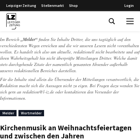
Leipziger Zeitung
Stellenmarkt
Shop
Login
Leipziger Zeitung
Im Bereich
„Melder“
finden Sie Inhalte Dritter, die uns tagtäglich auf den
verschiedensten Wegen erreichen und die wir unseren Lesern nicht vorenthalten
wollen. Es handelt sich also um aktuelle, redaktionell nicht bearbeitete und auf
ihren Wahrheitsgehalt hin nicht überprüfte Mitteilungen Dritter. Welche damit
stets durchgehende Zitate der namentlich genannten Absender außerhalb
unseres redaktionellen Bereiches darstellen.
Für die Inhalte sind allein die Übersender der Mitteilungen verantwortlich, die
Redaktion macht sich die Aussagen nicht zu eigen. Bei Fragen dazu wenden Sie
sich gern an
redaktion@l-iz.de
oder kontaktieren den Versender der
Informationen.
Melder
Wortmelder
Kirchenmusik an Weihnachtsfeiertagen
und zwischen den Jahren