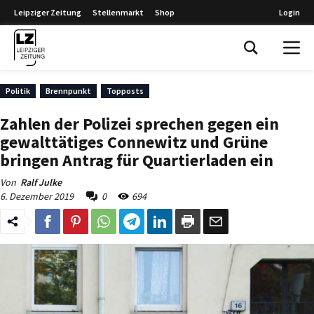
Leipziger Zeitung
Stellenmarkt
Shop
Login
Leipziger Zeitung
Politik
Brennpunkt
Topposts
Zahlen der Polizei sprechen gegen ein
gewalttätiges Connewitz und Grüne
bringen Antrag für Quartierladen ein
Von
Ralf Julke
6. Dezember 2019
0
694