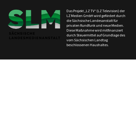
Das Projekt „LZ TV“ (LZ Television) der
LZ Medien GmbH wird gefördert durch
die Sächsische Landesanstalt für
privaten Rundfunk und neue Medien.
Diese Maßnahme wird mitfinanziert
durch Steuermittel auf Grundlage des
vom Sächsischen Landtag
beschlossenen Haushaltes.