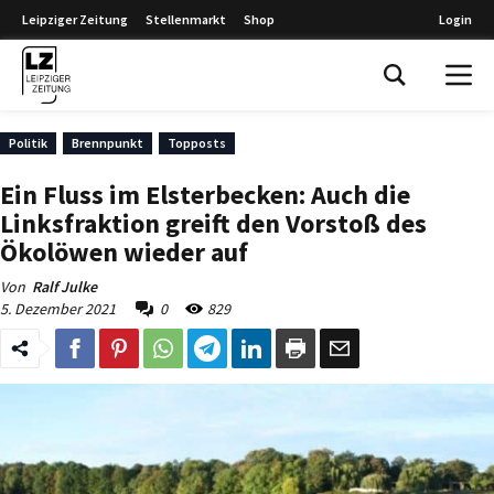
Leipziger Zeitung
Stellenmarkt
Shop
Login
Leipziger Zeitung
Politik
Brennpunkt
Topposts
Ein Fluss im Elsterbecken: Auch die
Linksfraktion greift den Vorstoß des
Ökolöwen wieder auf
Von
Ralf Julke
5. Dezember 2021
0
829