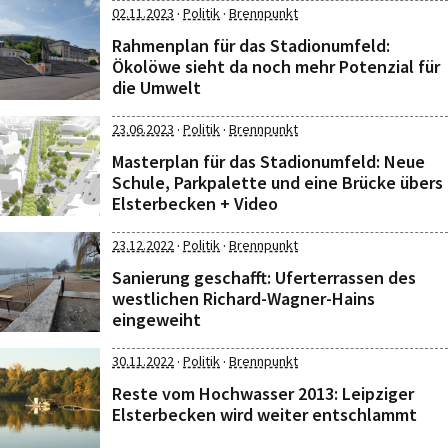
·
·
02.11.2023
Politik
Brennpunkt
Rahmenplan für das Stadionumfeld:
Ökolöwe sieht da noch mehr Potenzial für
die Umwelt
·
·
23.06.2023
Politik
Brennpunkt
Masterplan für das Stadionumfeld: Neue
Schule, Parkpalette und eine Brücke übers
Elsterbecken + Video
·
·
23.12.2022
Politik
Brennpunkt
Sanierung geschafft: Uferterrassen des
westlichen Richard-Wagner-Hains
eingeweiht
·
·
30.11.2022
Politik
Brennpunkt
Reste vom Hochwasser 2013: Leipziger
Elsterbecken wird weiter entschlammt