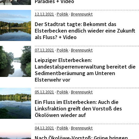
Paradies + Video
·
·
12.12.2021
Politik
Brennpunkt
Der Stadtrat tagte: Bekommt das
Elsterbecken endlich wieder eine Zukunft
als Fluss? + Video
·
·
07.12.2021
Politik
Brennpunkt
Leipziger Elsterbecken:
Landestalsperrenverwaltung bereitet die
Sedimentberäumung am Unteren
Elsterwehr vor
·
·
05.12.2021
Politik
Brennpunkt
Ein Fluss im Elsterbecken: Auch die
Linksfraktion greift den Vorstoß des
Ökolöwen wieder auf
·
·
04.12.2021
Politik
Brennpunkt
Nach Ökolöwe-Vorstoß: Grüne bringen