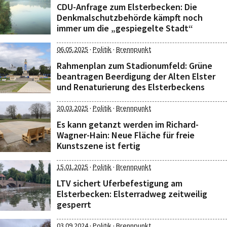
CDU-Anfrage zum Elsterbecken: Die
Denkmalschutzbehörde kämpft noch
immer um die „gespiegelte Stadt“
·
·
06.05.2025
Politik
Brennpunkt
Rahmenplan zum Stadionumfeld: Grüne
beantragen Beerdigung der Alten Elster
und Renaturierung des Elsterbeckens
·
·
30.03.2025
Politik
Brennpunkt
Es kann getanzt werden im Richard-
Wagner-Hain: Neue Fläche für freie
Kunstszene ist fertig
·
·
15.01.2025
Politik
Brennpunkt
LTV sichert Uferbefestigung am
Elsterbecken: Elsterradweg zeitweilig
gesperrt
·
·
03.09.2024
Politik
Brennpunkt