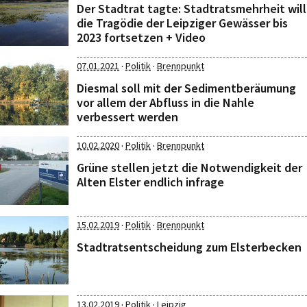
Der Stadtrat tagte: Stadtratsmehrheit will
die Tragödie der Leipziger Gewässer bis
2023 fortsetzen + Video
·
·
07.01.2021
Politik
Brennpunkt
Diesmal soll mit der Sedimentberäumung
vor allem der Abfluss in die Nahle
verbessert werden
·
·
10.02.2020
Politik
Brennpunkt
Grüne stellen jetzt die Notwendigkeit der
Alten Elster endlich infrage
·
·
15.02.2019
Politik
Brennpunkt
Stadtratsentscheidung zum Elsterbecken
·
·
13.02.2019
Politik
Leipzig