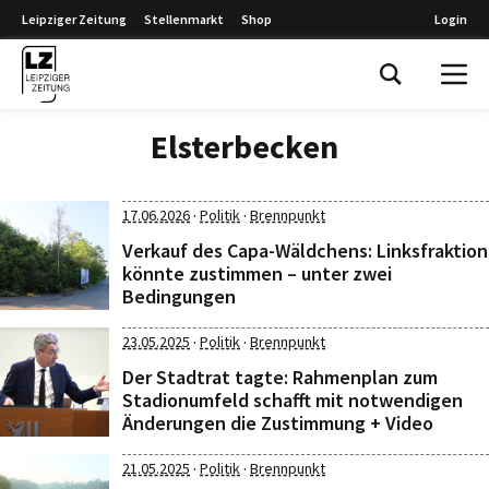
Leipziger Zeitung
Stellenmarkt
Shop
Login
Leipziger Zeitung
Elsterbecken
·
·
17.06.2026
Politik
Brennpunkt
Verkauf des Capa-Wäldchens: Linksfraktion
könnte zustimmen – unter zwei
Bedingungen
·
·
23.05.2025
Politik
Brennpunkt
Der Stadtrat tagte: Rahmenplan zum
Stadionumfeld schafft mit notwendigen
Änderungen die Zustimmung + Video
·
·
21.05.2025
Politik
Brennpunkt