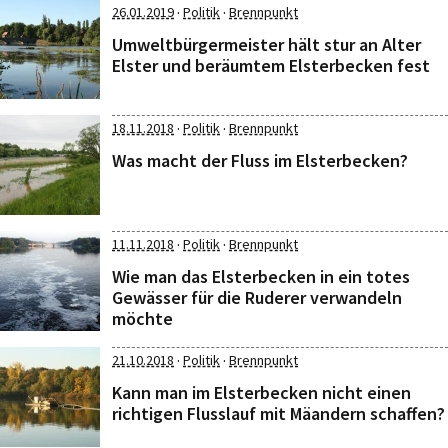
·
·
26.01.2019
Politik
Brennpunkt
Umweltbürgermeister hält stur an Alter
Elster und beräumtem Elsterbecken fest
·
·
18.11.2018
Politik
Brennpunkt
Was macht der Fluss im Elsterbecken?
·
·
11.11.2018
Politik
Brennpunkt
Wie man das Elsterbecken in ein totes
Gewässer für die Ruderer verwandeln
möchte
·
·
21.10.2018
Politik
Brennpunkt
Kann man im Elsterbecken nicht einen
richtigen Flusslauf mit Mäandern schaffen?