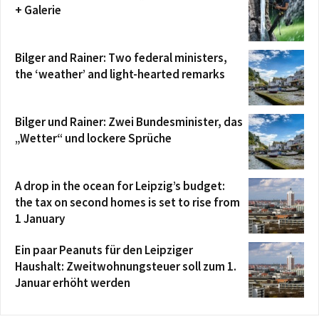
+ Galerie
Bilger and Rainer: Two federal ministers,
the ‘weather’ and light-hearted remarks
Bilger und Rainer: Zwei Bundesminister, das
„Wetter“ und lockere Sprüche
A drop in the ocean for Leipzig’s budget:
the tax on second homes is set to rise from
1 January
Ein paar Peanuts für den Leipziger
Haushalt: Zweitwohnungsteuer soll zum 1.
Januar erhöht werden