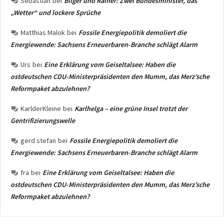
Sebastian
bei
Bilger und Rainer: Zwei Bundesminister, das
„Wetter“ und lockere Sprüche
Matthias Malok
bei
Fossile Energiepolitik demoliert die
Energiewende: Sachsens Erneuerbaren-Branche schlägt Alarm
Urs
bei
Eine Erklärung vom Geiseltalsee: Haben die
ostdeutschen CDU-Ministerpräsidenten den Mumm, das Merz’sche
Reformpaket abzulehnen?
KarlderKleine
bei
Karlhelga – eine grüne Insel trotzt der
Gentrifizierungswelle
gerd stefan
bei
Fossile Energiepolitik demoliert die
Energiewende: Sachsens Erneuerbaren-Branche schlägt Alarm
fra
bei
Eine Erklärung vom Geiseltalsee: Haben die
ostdeutschen CDU-Ministerpräsidenten den Mumm, das Merz’sche
Reformpaket abzulehnen?