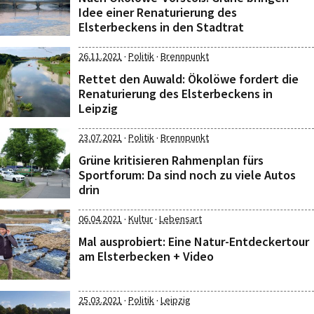
Idee einer Renaturierung des
Elsterbeckens in den Stadtrat
·
·
26.11.2021
Politik
Brennpunkt
Rettet den Auwald: Ökolöwe fordert die
Renaturierung des Elsterbeckens in
Leipzig
·
·
23.07.2021
Politik
Brennpunkt
Grüne kritisieren Rahmenplan fürs
Sportforum: Da sind noch zu viele Autos
drin
·
·
06.04.2021
Kultur
Lebensart
Mal ausprobiert: Eine Natur-Entdeckertour
am Elsterbecken + Video
·
·
25.03.2021
Politik
Leipzig