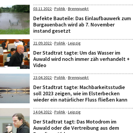
·
·
03.11.2022
Politik
Brennpunkt
Defekte Bauteile: Das Einlaufbauwerk zum
Burgauenbach wird ab 7. November
instand gesetzt
·
·
21.09.2022
Politik
Leipzig
Der Stadtrat tagte: Um das Wasser im
Auwald wird noch immer zäh verhandelt +
Video
·
·
23.04.2022
Politik
Brennpunkt
Der Stadtrat tagte: Machbarkeitsstudie
soll 2023 zeigen, wie im Elsterbecken
wieder ein natürlicher Fluss fließen kann
·
·
14.04.2022
Politik
Leipzig
Der Stadtrat tagt: Das Motodrom im
Auwald oder die Vertreibung aus dem