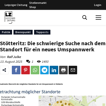
Stellenmarkt
Leipziger Zeitung
Login
Shop
Leipziger Zeitung
Politik
Brennpunkt
Topposts
Stötteritz: Die schwierige Suche nach dem
Standort für ein neues Umspannwerk
Von
Ralf Julke
13. August 2025
1
1493