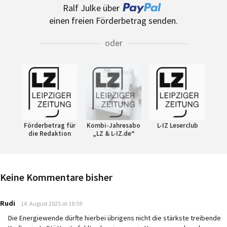
Ralf Julke über
einen freien Förderbetrag senden.
oder
Förderbetrag für
Kombi-Jahresabo
L-IZ Leserclub
die Redaktion
„LZ & L-IZ.de“
Keine Kommentare bisher
says:
Rudi
14. August 2025 at 18:59
Die Energiewende dürfte hierbei übrigens nicht die stärkste treibende