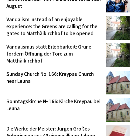
August
Vandalism instead of an enjoyable
experience: the Greens are calling for the
gates to Matthäikirchhof to be opened
Vandalismus statt Erlebbarkeit: Grüne
fordern Öffnung der Tore zum
Matthäikirchhof
Sunday Church No. 166: Kreypau Church
near Leuna
Sonntagskirche № 166: Kirche Kreypau bei
Leuna
Die Werke der Meister: Jürgen Großes
Aphorismen aus 40 eigenwilligen Jahren