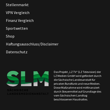
Stellenmarkt
VPN Vergleich
Finanz Vergleich
Sportwetten
Shop
Haftungsausschluss/Disclaimer
Datenschutz
Das Projekt „LZ TV“ (LZ Television) der
LZ Medien GmbH wird gefördert durch
die Sächsische Landesanstalt für
privaten Rundfunk und neue Medien.
Diese Maßnahme wird mitfinanziert
durch Steuermittel auf Grundlage des
vom Sächsischen Landtag
beschlossenen Haushaltes.