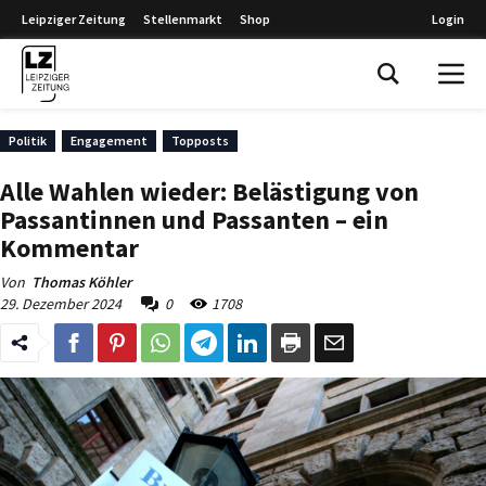
Leipziger Zeitung
Stellenmarkt
Shop
Login
Leipziger Zeitung
Politik
Engagement
Topposts
Alle Wahlen wieder: Belästigung von
Passantinnen und Passanten – ein
Kommentar
Von
Thomas Köhler
29. Dezember 2024
0
1708