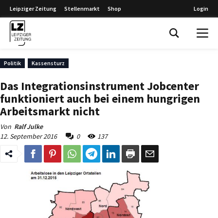
Leipziger Zeitung
Stellenmarkt
Shop
Login
Leipziger Zeitung
Politik
Kassensturz
Das Integrationsinstrument Jobcenter
funktioniert auch bei einem hungrigen
Arbeitsmarkt nicht
Von
Ralf Julke
12. September 2016
0
137