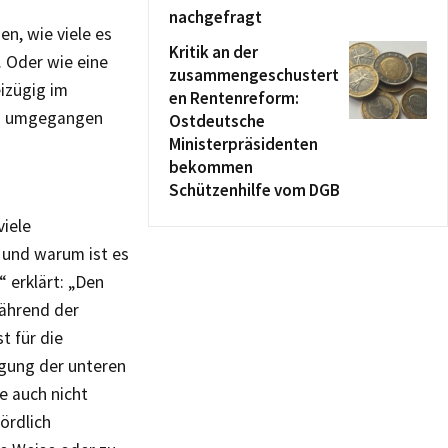
nachgefragt
n, wie viele es
Kritik an der
 Oder wie eine
zusammengeschustert
eizügig im
en Rentenreform:
en umgegangen
Ostdeutsche
Ministerpräsidenten
bekommen
Schützenhilfe vom DGB
viele
 und warum ist es
“ erklärt: „Den
während der
t für die
gung der unteren
e auch nicht
ördlich