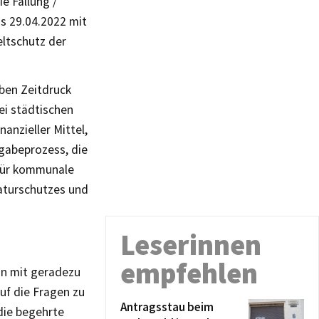
e Fällung /
s 29.04.2022 mit
ltschutz der
ben Zeitdruck
ei städtischen
anzieller Mittel,
gabeprozess, die
 für kommunale
aturschutzes und
Leserinnen
empfehlen
enn mit geradezu
uf die Fragen zu
Antragsstau beim
die begehrte