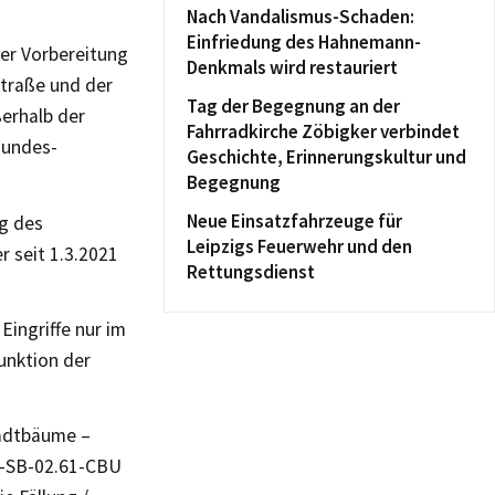
Nach Vandalismus-Schaden:
Einfriedung des Hahnemann-
der Vorbereitung
Denkmals wird restauriert
Straße und der
Tag der Begegnung an der
erhalb der
Fahrradkirche Zöbigker verbindet
Bundes-
Geschichte, Erinnerungskultur und
Begegnung
Neue Einsatzfahrzeuge für
ng des
Leipzigs Feuerwehr und den
er seit 1.3.2021
Rettungsdienst
ingriffe nur im
unktion der
tadtbäume –
9-SB-02.61-CBU