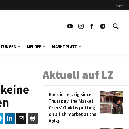
Login
LTUNGEN
MELDER
MARKTPLATZ
Aktuell auf LZ
 keine
Back in Leipzig since
en
Thursday: the Market
Criers’ Guild is putting
on a fish market at the
Völki