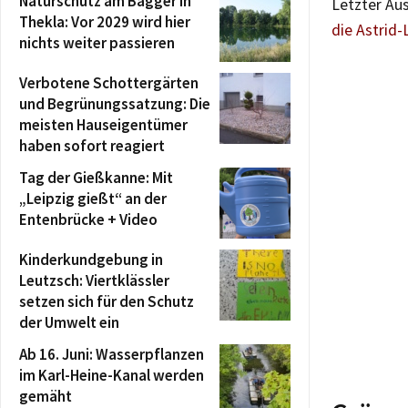
Naturschutz am Bagger in
Letzter Au
Thekla: Vor 2029 wird hier
die Astrid-
nichts weiter passieren
Verbotene Schottergärten
und Begrünungssatzung: Die
meisten Hauseigentümer
haben sofort reagiert
Tag der Gießkanne: Mit
„Leipzig gießt“ an der
Entenbrücke + Video
Kinderkundgebung in
Leutzsch: Viertklässler
setzen sich für den Schutz
der Umwelt ein
Ab 16. Juni: Wasserpflanzen
im Karl-Heine-Kanal werden
gemäht