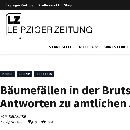
Leipziger Zeitung
Stellenmarkt
Shop
Leipziger Zeitung
STARTSEITE
POLITIK
WIRTSCHAFT
Politik
Leipzig
Topposts
Bäumefällen in der Bru
Antworten zu amtliche
Von
Ralf Julke
15. April 2022
0
764