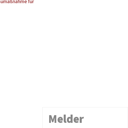
baumaßnahme für
Melder