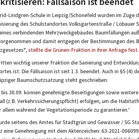
kritisieren: Fällsaison ist beendet
trid-Lindgren-Schule in Leipzig/Schönefeld wurden im Zuge 
isierung des Schulstandortes Volksgartenstraße / Löbauer 
 eines verbindenden Mehrzweckgebäudes Baumfällungen auß
 vorgenommen und damit entgegen der Bestimmungen des 
zgesetzes“,
stellte die Grünen-Fraktion in ihrer Anfrage fest.
itten wichtig unserer Fraktion die Sanierung und Entwicklu
rtes ist: Die Fällsaison ist seit 1.3. beendet. Auch in §5 (4) d
eipziger Baumschutzsatzung steht geschrieben:
 bis 30.09. können genehmigte Beseitigungen sowie weitere E
l (z.B. Verkehrssicherungspflicht) erfolgen, um die Habitatf
r allem während der Vegetationsperiode zu garantieren.‘
rde seitens des Amtes für Stadtgrün und Gewässer / SG S
 eine Genehmigung mit dem Aktenzeichen: 63-2021-00609