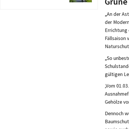
Grüne 
„An der As
der Modern
Errichtung
Fällsaison
Naturschut
„So unbestr
Schulstando
gültigen L
‚Vom 01.03.
Ausnahmefal
Gehölze vo
Dennoch wu
Baumschutz