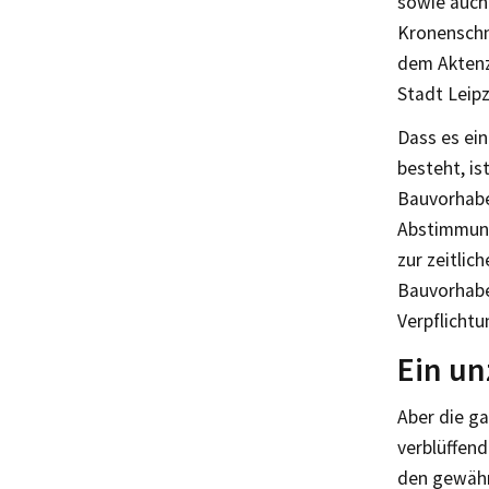
sowie auch 
Kronenschn
dem Aktenz
Stadt Leipzi
Dass es ei
besteht, i
Bauvorhaben
Abstimmung
zur zeitli
Bauvorhabe
Verpflichtu
Ein u
Aber die ga
verblüffen
den gewähr