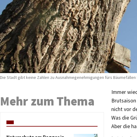
Die Stadt gibt keine Zahlen zu Ausnahmegenehmigungen fürs Bäumefällen h
Immer wied
Mehr zum Thema
Brutsaison 
nicht vor 
Was die Gr
Aber die ha