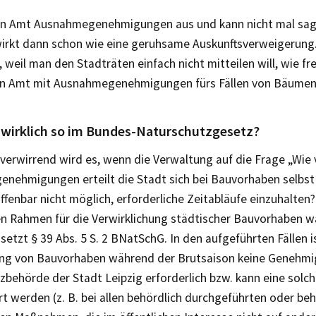
ein Amt Ausnahmegenehmigungen aus und kann nicht mal sage
wirkt dann schon wie eine geruhsame Auskunftsverweigerung.
 weil man den Stadträten einfach nicht mitteilen will, wie fr
en Amt mit Ausnahmegenehmigungen fürs Fällen von Bäum
 wirklich so im Bundes-Naturschutzgesetz?
erwirrend wird es, wenn die Verwaltung auf die Frage „Wie 
nehmigungen erteilt die Stadt sich bei Bauvorhaben selbst
ffenbar nicht möglich, erforderliche Zeitabläufe einzuhalten?
en Rahmen für die Verwirklichung städtischer Bauvorhaben 
setzt § 39 Abs. 5 S. 2 BNatSchG. In den aufgeführten Fällen is
ng von Bauvorhaben während der Brutsaison keine Genehmi
behörde der Stadt Leipzig erforderlich bzw. kann eine solch
t werden (z. B. bei allen behördlich durchgeführten oder beh