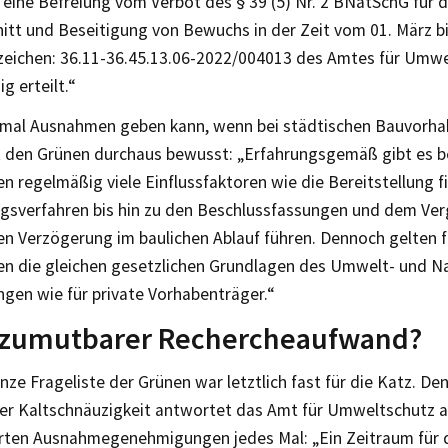
eine Befreiung vom Verbot des § 39 (5) Nr. 2 BNatSchG für di
itt und Beseitigung von Bewuchs in der Zeit vom 01. März bi
eichen: 36.11-36.45.13.06-2022/004013 des Amtes für Umwe
g erteilt.“
nmal Ausnahmen geben kann, wenn bei städtischen Bauvorha
st den Grünen durchaus bewusst: „Erfahrungsgemäß gibt es b
 regelmäßig viele Einflussfaktoren wie die Bereitstellung fin
sverfahren bis hin zu den Beschlussfassungen und dem Ver
chen Verzögerung im baulichen Ablauf führen. Dennoch gelten
n die gleichen gesetzlichen Grundlagen des Umwelt- und N
ngen wie für private Vorhabenträger.“
nzumutbarer Rechercheaufwand?
nze Frageliste der Grünen war letztlich fast für die Katz. D
der Kaltschnäuzigkeit antwortet das Amt für Umweltschutz a
ten Ausnahmegenehmigungen jedes Mal: „Ein Zeitraum für 