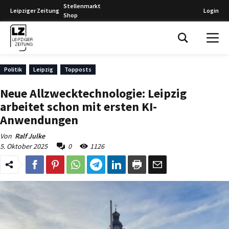
Stellenmarkt
Leipziger Zeitung
Login
Shop
Leipziger Zeitung
Politik
Leipzig
Topposts
Neue Allzwecktechnologie: Leipzig
arbeitet schon mit ersten KI-
Anwendungen
Von
Ralf Julke
5. Oktober 2025
0
1126