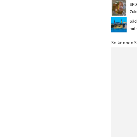
SPD
Zuk
Säc
mit
So können Si