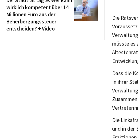
Der Stadtrat tagte: Wer kann
wirklich kompetent über 14
Millionen Euro aus der
Die Ratsve
Beherbergungssteuer
Voraussetz
entscheiden? + Video
Verwaltung 
müsste es 
Ältestenra
Entwicklung
Dass die Ko
In ihrer St
Verwaltung
Zusammenha
Vertreterin
Die Linksf
und in der
Fraktionen