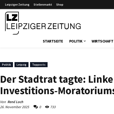
Leipziger Zeitung
Stellenmarkt
Shop
Leipziger Zeitung
STARTSEITE
POLITIK
WIRTSCHAFT
Politik
Leipzig
Topposts
Der Stadtrat tagte: Link
Investitions-Moratorium
Von
René Loch
26. November 2025
0
733