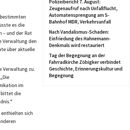
Polizeibericht 7. August:
Zeugenaufruf nach Unfallflucht,
Automatensprengung am S-
r bestimmten
Bahnhof MDR, Verkehrsunfall
sste es die
Nach Vandalismus-Schaden:
n – und der Rat
Einfriedung des Hahnemann-
e Verwaltung den
Denkmals wird restauriert
te über aktuelle
Tag der Begegnung an der
Fahrradkirche Zöbigker verbindet
Geschichte, Erinnerungskultur und
ie Verwaltung zu.
Begegnung
 „Die
nikation im
ittet die
dnis.“
enthielten sich
anderen