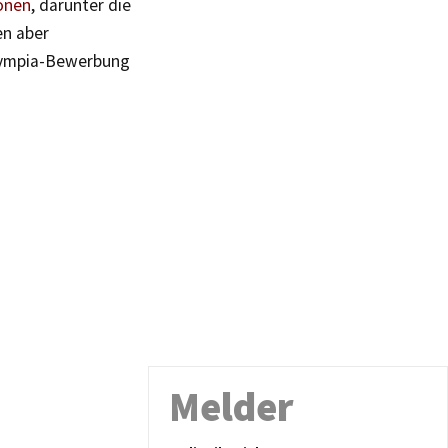
ionen
, darunter die
en aber
Olympia-Bewerbung
Melder