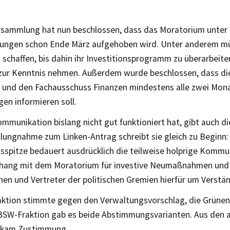
rsammlung hat nun beschlossen, dass das Moratorium unte
ungen schon Ende März aufgehoben wird. Unter anderem mü
schaffen, bis dahin ihr Investitionsprogramm zu überarbeite
zur Kenntnis nehmen. Außerdem wurde beschlossen, dass di
t und den Fachausschuss Finanzen mindestens alle zwei Mona
en informieren soll.
mmunikation bislang nicht gut funktioniert hat, gibt auch d
ellungnahme zum Linken-Antrag schreibt sie gleich zu Beginn:
sspitze bedauert ausdrücklich die teilweise holprige Kommu
ng mit dem Moratorium für investive Neumaßnahmen und b
nen und Vertreter der politischen Gremien hierfür um Verstän
raktion stimmte gegen den Verwaltungsvorschlag, die Grünen 
 BSW-Fraktion gab es beide Abstimmungsvarianten. Aus den 
 kam Zustimmung.