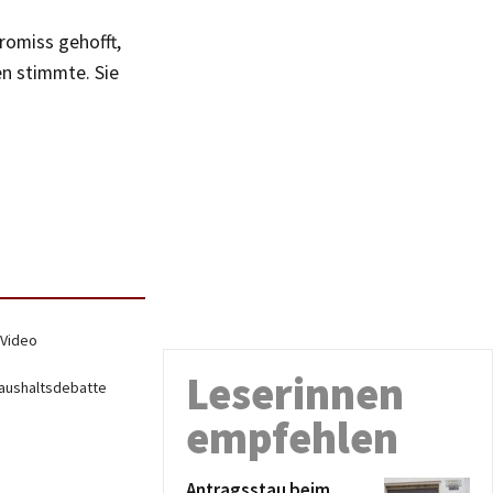
romiss gehofft,
en stimmte. Sie
 Video
Leserinnen
 Haushaltsdebatte
empfehlen
Antragsstau beim