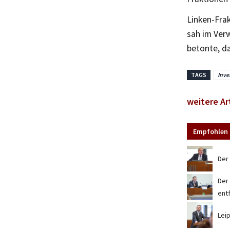
Linken-Fra
sah im Ver
betonte, da
TAGS
Inve
weitere Ar
Empfohlen 
Der
Der 
ent
Lei