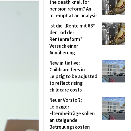
the death knell for
pension reform? An
attempt at an analysis
Ist die „Rente mit 63“
der Tod der
Rentenreform?
Versuch einer
Annäherung
New initiative:
Childcare fees in
Leipzig to be adjusted
to reflect rising
childcare costs
Neuer Vorstoß:
Leipziger
Elternbeiträge sollen
an steigende
Betreuungskosten