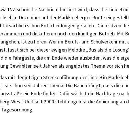
ia LVZ schon die Nachricht lanciert wird, dass die Linie 9 m
chsel im Dezember auf der Markkleeberger Route eingestellt
l tatsächlich schon Entscheidungen gefallen. Dann sitzen di
erzimmern und diskutieren noch den künftigen Betrieb. Mit B
ngehen, ist zu hören. Wer im Berufs- und Schulverkehr mit d
st, fasst sich bei dieser ewigen Melodie „Bus als die Lösung
nd die Fahrgäste, die am Ende wieder ausbaden, was die eige
ung Gewählten seit Jahren als ungelöstes Thema vor sich he
as mit der jetzigen Streckenführung der Linie 9 in Markklee
t, ist schon seit Jahren Thema. Die Bahn drängt, dass die e
hausstraße ein Ende findet. Dafür wächst die Nachfrage na
eberg-West. Und seit 2000 steht ungelöst die Anbindung an
r Tagesordnung.