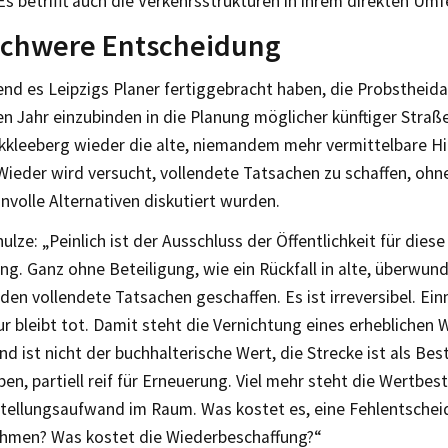
s betrifft auch die Verkehrsstrukturen in ihrem direkten Umf
schwere Entscheidung
nd es Leipzigs Planer fertiggebracht haben, die Probstheida
n Jahr einzubinden in die Planung möglicher künftiger Stra
rkkleeberg wieder die alte, niemandem mehr vermittelbare Hi
Wieder wird versucht, vollendete Tatsachen zu schaffen, ohn
nvolle Alternativen diskutiert wurden.
ulze: „Peinlich ist der Ausschluss der Öffentlichkeit für die
ng. Ganz ohne Beteiligung, wie ein Rückfall in alte, überwu
den vollendete Tatsachen geschaffen. Es ist irreversibel. Ein
ur bleibt tot. Damit steht die Vernichtung eines erheblichen
d ist nicht der buchhalterische Wert, die Strecke ist als Bes
en, partiell reif für Erneuerung. Viel mehr steht die Wertbe
tellungsaufwand im Raum. Was kostet es, eine Fehlentsche
hmen? Was kostet die Wiederbeschaffung?“