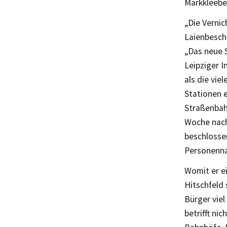
Markkleebe
„Die Vernic
Laienbesch
„Das neue 
Leipziger I
als die vie
Stationen e
Straßenbahn
Woche nach
beschlosse
Personenna
Womit er e
Hitschfeld 
Bürger viel
betrifft ni