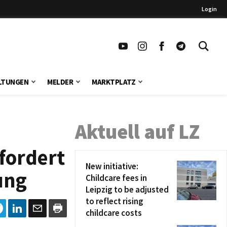
Login
LTUNGEN
MELDER
MARKTPLATZ
Aktuell auf LZ
fordert
New initiative:
ung
Childcare fees in
Leipzig to be adjusted
to reflect rising
childcare costs