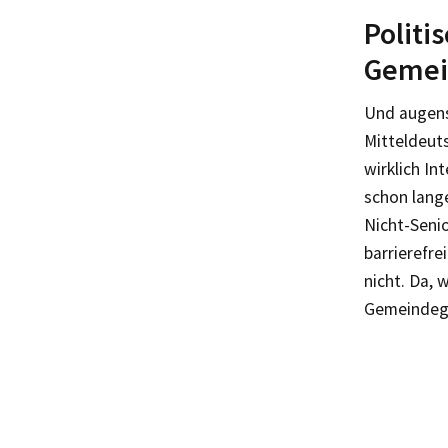
Politi
Gemei
Und augensc
Mitteldeuts
wirklich In
schon lang
Nicht-Seni
barrierefre
nicht. Da,
Gemeindeg