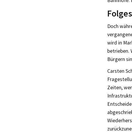
Bahnhöfe. E
Folge
Doch währe
vergangene
wird in Ma
betrieben. 
Bürgern sin
Carsten Sch
Fragestellu
Zeiten, wer
Infrastrukt
Entscheiden
abgeschrieb
Wiederhers
zurückzune