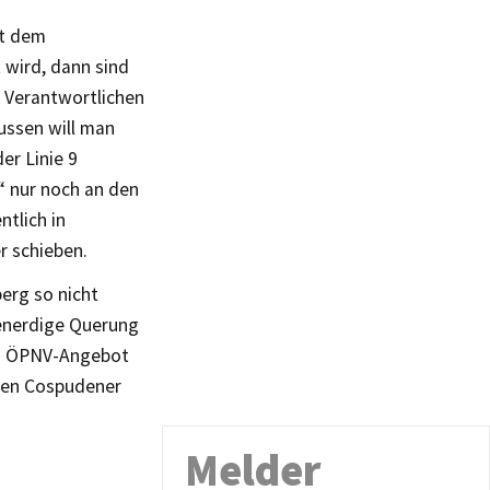
it dem
 wird, dann sind
e Verantwortlichen
ussen will man
er Linie 9
“ nur noch an den
ntlich in
r schieben.
berg so nicht
benerdige Querung
ch ÖPNV-Angebot
 den Cospudener
Melder