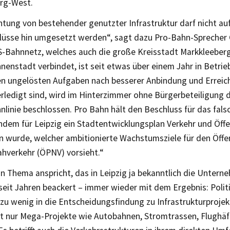
rg-West.
htung von bestehender genutzter Infrastruktur darf nicht au
lüsse hin umgesetzt werden“, sagt dazu Pro-Bahn-Sprecher 
S-Bahnnetz, welches auch die große Kreisstadt Markkleeberg
nnenstadt verbindet, ist seit etwas über einem Jahr in Betrie
len ungelösten Aufgaben nach besserer Anbindung und Erreich
rledigt sind, wird im Hinterzimmer ohne Bürgerbeteiligung d
linie beschlossen. Pro Bahn hält den Beschluss für das falsc
dem für Leipzig ein Stadtentwicklungsplan Verkehr und Öff
n wurde, welcher ambitionierte Wachstumsziele für den Öffe
hverkehr (ÖPNV) vorsieht.“
in Thema anspricht, das in Leipzig ja bekanntlich die Unter
seit Jahren beackert – immer wieder mit dem Ergebnis: Politi
 zu wenig in die Entscheidungsfindung zu Infrastrukturprojek
cht nur Mega-Projekte wie Autobahnen, Stromtrassen, Flughä