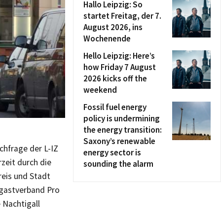
Hallo Leipzig: So
startet Freitag, der 7.
August 2026, ins
Wochenende
Hello Leipzig: Here’s
how Friday 7 August
2026 kicks off the
weekend
Fossil fuel energy
policy is undermining
the energy transition:
Saxony’s renewable
achfrage der L-IZ
energy sector is
rzeit durch die
sounding the alarm
reis und Stadt
hrgastverband Pro
 Nachtigall