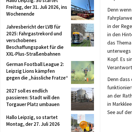
Hallo Leipzig: So startet
Freitag, der 31. Juli 2026, ins
Denn wenn v
Wochenende
Fahrplanwe
in der Rege
Jahresbericht der LVB für
2025: Fahrgastrekord und
in den Hint
verschobenes
das Thema a
Beschaffungspaket für die
unterwegs i
XXL-Plus-Straßenbahnen
Kopf. Es si
German Football League 2:
Verantwort
Leipzig Lions kämpfen
gegen die „hässliche Fratze“
Denn dass d
funktionier
2027 soll es endlich
an der Rat
passieren: Stadt will den
in Markkle
Torgauer Platz umbauen
See auf de
Hallo Leipzig, so startet
Montag, der 27. Juli 2026