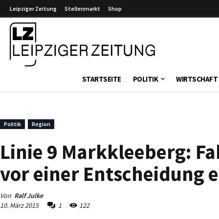
Leipziger Zeitung
Stellenmarkt
Shop
Leipziger Zeitung
STARTSEITE
POLITIK
WIRTSCHAFT
Politik
Region
Linie 9 Markkleeberg: F
vor einer Entscheidung e
Von
Ralf Julke
10. März 2015
1
122