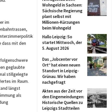
eld.
Wohngeld in Sachsen:
Sächsische Regierung
plant selbst mit
er im
Millionen-Kürzungen
beim Wohngeld
ßenbahntrassen,
nterzimmerpolitik
Hallo Leipzig: So
startet Mittwoch, der
e dass mit den
5. August 2026
Das „Jobcenter vor
se folgenschwere
Ort“ hat einen neuen
nden geglaubte
Standort in Leipzig-
mal stillgelegte
Grünau. Wir haben
 Wertes im Raum.
nachgefragt
tand längst
Akten aus der Zeit vor
stimmung als
den Eingemeindungen:
idung
Historische Quellen zu
Leipzigs Stadtteilen