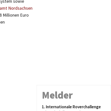
tsystem sowie
samt Nordsachsen
8 Millionen Euro
len
Melder
1. Internationale Roverchallenge