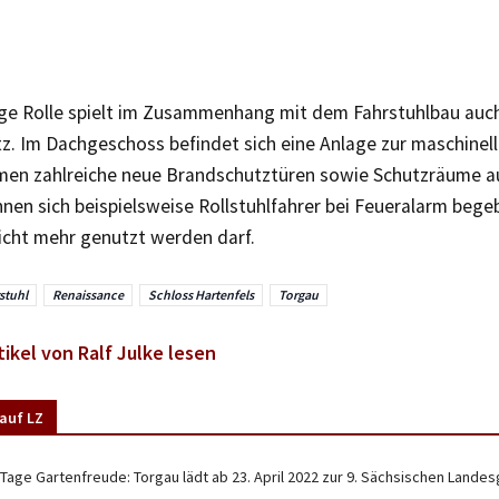
ige Rolle spielt im Zusammenhang mit dem Fahrstuhlbau auc
z. Im Dachgeschoss befindet sich eine Anlage zur maschinel
en zahlreiche neue Brandschutztüren sowie Schutzräume au
nen sich beispielsweise Rollstuhlfahrer bei Feueralarm beg
icht mehr genutzt werden darf.
stuhl
Renaissance
Schloss Hartenfels
Torgau
tikel von Ralf Julke lesen
auf LZ
 Tage Gartenfreude: Torgau lädt ab 23. April 2022 zur 9. Sächsischen Lande