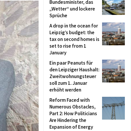
Bundesminister, das
„Wetter“ und lockere
Sprüche
A drop in the ocean for
Leipzig’s budget: the
tax on second homes is
set to rise from 1
January
Ein paar Peanuts für
den Leipziger Haushalt:
Zweitwohnungsteuer
soll zum 1. Januar
erhöht werden
Reform Faced with
Numerous Obstacles,
Part 2: How Politicians
Are Hindering the
Expansion of Energy