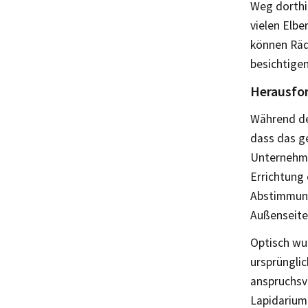
Weg dorthin
vielen Elbe
können Räd
besichtigen
Herausfo
Während de
dass das g
Unternehme
Errichtung 
Abstimmung
Außenseite
Optisch wu
ursprüngli
anspruchsv
Lapidarium.