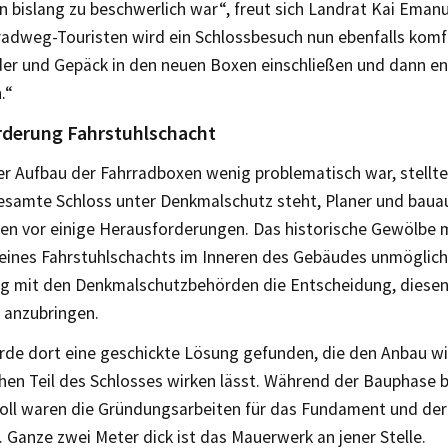
 bislang zu beschwerlich war“, freut sich Landrat Kai Emanu
radweg-Touristen wird ein Schlossbesuch nun ebenfalls komfo
er und Gepäck in den neuen Boxen einschließen und dann en
.“
rderung Fahrstuhlschacht
r Aufbau der Fahrradboxen wenig problematisch war, stellt
esamte Schloss unter Denkmalschutz steht, Planer und bau
n vor einige Herausforderungen. Das historische Gewölbe 
eines Fahrstuhlschachts im Inneren des Gebäudes unmöglich. 
 mit den Denkmalschutzbehörden die Entscheidung, diesen
 anzubringen.
rde dort eine geschickte Lösung gefunden, die den Anbau wi
chen Teil des Schlosses wirken lässt. Während der Bauphase
oll waren die Gründungsarbeiten für das Fundament und de
 Ganze zwei Meter dick ist das Mauerwerk an jener Stelle.