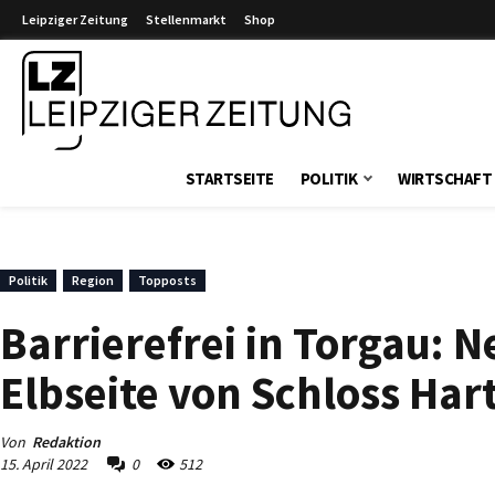
Leipziger Zeitung
Stellenmarkt
Shop
Leipziger Zeitung
STARTSEITE
POLITIK
WIRTSCHAFT
Politik
Region
Topposts
Barrierefrei in Torgau: 
Elbseite von Schloss Hart
Von
Redaktion
15. April 2022
0
512