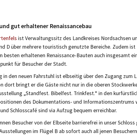
 und gut erhaltener Renaissancebau
rtenfels
ist Verwaltungssitz des Landkreises Nordsachsen un
nd D über mehrere touristisch genutzte Bereiche. Zudem ist 
am besten erhaltenen Renaissance-Bauten auch insgesamt ei
punkt für Besucher der Stadt.
g in den neuen Fahrstuhl ist elbseitig über den Zugang zum 
n dort bringt er die Gäste nicht nur in die oberen Stockwerk
sstellung „Standfest. Bibelfest. Trinkfest.“ in den kurfürst
positionen des Dokumentations- und Informationszentrums 
 und Schlosscafé sind via Aufzug bequem erreichbar.
nnen Besucher von der Elbseite barrierefrei in unser Schloss
Ausstellungen im Flügel B ab sofort auch all jenen Besuchern 