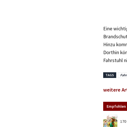
Eine wicht
Brandschut
Hinzu komm
Dorthin kön
Fahrstuhl n
TAGS
Fahr
weitere Ar
Empfohlen 
170