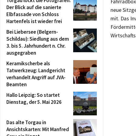
Torgau lockt die Fotografen:
Fahrradboxe
Der Blick auf die sanierte
neue Sitzg
Elbfassade von Schloss
mit. Das In
Hartenfels ist wieder frei
Fördermitt
Bei Liebersee (Belgern-
Wirtschafts
Schildau): Siedlung aus dem
3. bis 5. Jahrhundert n. Chr.
ausgegraben
Keramikscherbe als
Tatwerkzeug: Landgericht
verhandelt Angriff auf JVA-
Beamten
Hallo Leipzig: So startet
Dienstag, der 5. Mai 2026
Das alte Torgau in
Ansichtskarten: Mit Manfred