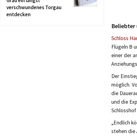
Grau ein längst
verschwundenes Torgau
entdecken
Beliebter
Schloss Ha
Flügeln B u
einer der 
Anziehungs
Der Einstie
möglich. Vo
die Dauerau
und die Ex
Schlosshof
„Endlich kö
stehen die 