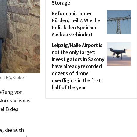
Storage
Reform mit lauter
Hürden, Teil 2: Wie die
Politik den Speicher-
Ausbau verhindert
Leipzig/Halle Airport is
not the only target:
investigators in Saxony
have already recorded
dozens of drone
to: LRA/Stöber
overflights in the first
half of the year
ließung von
t Nordsachsens
el B des
, die auch