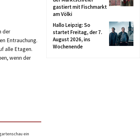
gastiert mit Fischmarkt
am Völki
Hallo Leipzig: So
h der
startet Freitag, der 7.
August 2026, ins
len Entrauchung.
Wochenende
f alle Etagen.
eben, wenn der
sgartenschau ein