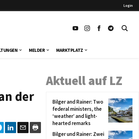
Login
LTUNGEN
MELDER
MARKTPLATZ
Aktuell auf LZ
 an der
Bilger and Rainer: Two
federal ministers, the
‘weather’ and light-
hearted remarks
Bilger und Rainer: Zwei