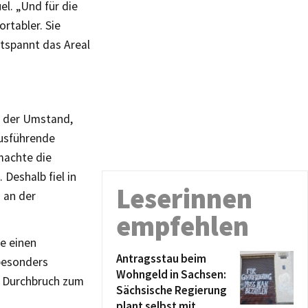
el. „Und für die
rtabler. Sie
tspannt das Areal
e der Umstand,
ausführende
machte die
Deshalb fiel in
Leserinnen
 an der
empfehlen
e einen
Antragsstau beim
 besonders
Wohngeld in Sachsen:
r Durchbruch zum
Sächsische Regierung
plant selbst mit