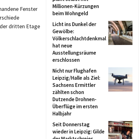
Millionen-Kürzungen
rhandene Fenster
beim Wohngeld
rschiede
Licht ins Dunkel der
der dritten Etage
Gewölbe:
Völkerschlachtdenkmal
hat neue
Ausstellungsräume
erschlossen
Nicht nur Flughafen
Leipzig/Halle als Ziel:
Sachsens Ermittler
zählten schon
Dutzende Drohnen-
Überflüge im ersten
Halbjahr
Seit Donnerstag
wieder in Leipzig: Gilde
der Marktschreier