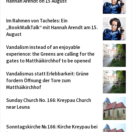
Hannah Arendt on 15 August
Im Rahmen von Tacheles: Ein
„BookWalkTalk“ mit Hannah Arendt am 15.
August
Vandalism instead of an enjoyable
experience: the Greens are calling for the
gates to Matthäikirchhof to be opened
Vandalismus statt Erlebbarkeit: Grüne
fordern Öffnung der Tore zum
Matthäikirchhof
Sunday Church No. 166: Kreypau Church
near Leuna
Sonntagskirche № 166: Kirche Kreypau bei