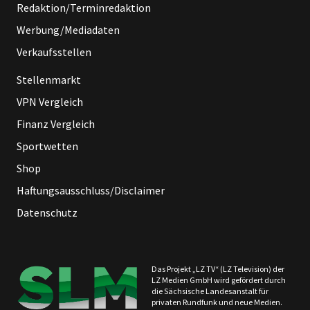
Redaktion/Terminredaktion
Werbung/Mediadaten
Verkaufsstellen
Stellenmarkt
VPN Vergleich
Finanz Vergleich
Sportwetten
Shop
Haftungsausschluss/Disclaimer
Datenschutz
Das Projekt „LZ TV“ (LZ Television) der
LZ Medien GmbH wird gefördert durch
die Sächsische Landesanstalt für
privaten Rundfunk und neue Medien.