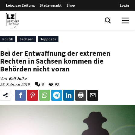
Leipziger Zeitung
Stellenmarkt
Shop
Login
Leipziger Zeitung
Politik
Sachsen
Topposts
Bei der Entwaffnung der extremen
Rechten in Sachsen kommen die
Behörden nicht voran
Von
Ralf Julke
26. Februar 2019
0
92