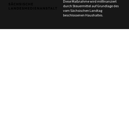
Diese Maßnahme wird mitfinanziert
durch Steuermittel auf Grundlage des
vom Sächsischen Landtag
beschlossenen Haushaltes.