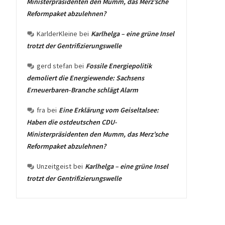
Ministerpräsidenten den Mumm, das Merz’sche
Reformpaket abzulehnen?
KarlderKleine
bei
Karlhelga – eine grüne Insel
trotzt der Gentrifizierungswelle
gerd stefan
bei
Fossile Energiepolitik
demoliert die Energiewende: Sachsens
Erneuerbaren-Branche schlägt Alarm
fra
bei
Eine Erklärung vom Geiseltalsee:
Haben die ostdeutschen CDU-
Ministerpräsidenten den Mumm, das Merz’sche
Reformpaket abzulehnen?
Unzeitgeist
bei
Karlhelga – eine grüne Insel
trotzt der Gentrifizierungswelle