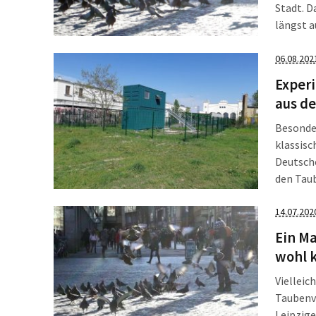
Stadt. D
längst a
Besorgt
06.08.202
Experi
aus d
Besonder
klassisc
Deutsche
den Tau
Station 
Bayerisc
14.07.202
Ein Ma
wohl k
Vielleic
Taubenve
Leipzige