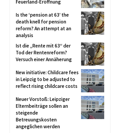
Feuerland-Eröffnung
Is the ‘pension at 63’ the
death knell for pension
reform? An attempt at an
analysis
Ist die „Rente mit 63“ der
Tod der Rentenreform?
Versuch einer Annäherung
New initiative: Childcare fees
in Leipzig to be adjusted to
reflect rising childcare costs
Neuer Vorstoß: Leipziger
Elternbeiträge sollen an
steigende
Betreuungskosten
angeglichen werden