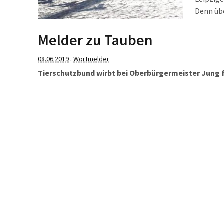
Denn üb
Vögel ab
einen Pl
Melder zu Tauben
08.06.2019
Wortmelder
·
Tierschutzbund wirbt bei Oberbürgermeister Jun