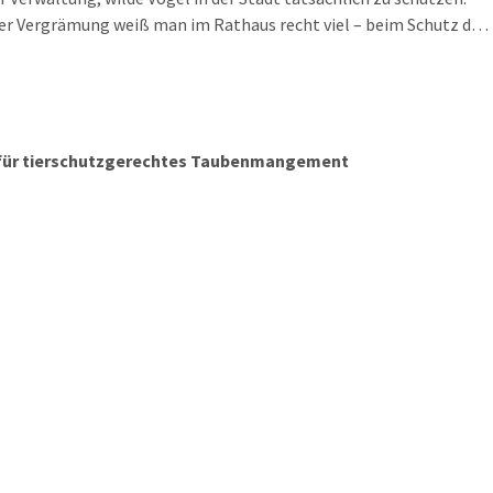
er Vergrämung weiß man im Rathaus recht viel – beim Schutz der
er hat man nur lauter stumpfe Instrumente und nicht wirklich
an.
g für tierschutzgerechtes Taubenmangement