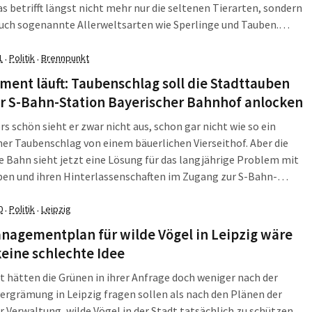
as betrifft längst nicht mehr nur die seltenen Tierarten, sondern
uch sogenannte Allerweltsarten wie Sperlinge und Tauben.
e Anfragen zu Tauben landen auch immer wieder in der […]
1
Politik
Brennpunkt
·
·
ment läuft: Taubenschlag soll die Stadttauben
er S-Bahn-Station Bayerischer Bahnhof anlocken
s schön sieht er zwar nicht aus, schon gar nicht wie so ein
her Taubenschlag von einem bäuerlichen Vierseithof. Aber die
 Bahn sieht jetzt eine Lösung für das langjährige Problem mit
ben und ihren Hinterlassenschaften im Zugang zur S-Bahn-
Bayerischer Bahnhof: ein Taubenschlag, der den Tauben vom
hen Platz zur Alternative werden soll.
0
Politik
Leipzig
·
·
nagementplan für wilde Vögel in Leipzig wäre
eine schlechte Idee
ht hätten die Grünen in ihrer Anfrage doch weniger nach der
rgrämung in Leipzig fragen sollen als nach den Plänen der
r Verwaltung, wilde Vögel in der Stadt tatsächlich zu schützen.