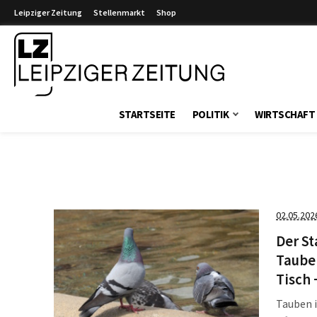
Leipziger Zeitung
Stellenmarkt
Shop
Leipziger Zeitung
STARTSEITE
POLITIK
WIRTSCHAFT
02.05.202
Der St
Taube
Tisch 
Tauben i