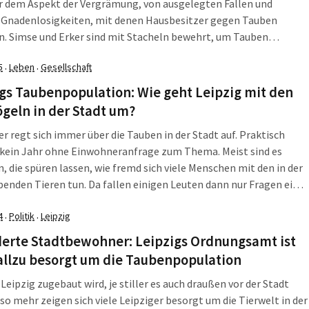
r dem Aspekt der Vergrämung, von ausgelegten Fallen und
 Gnadenlosigkeiten, mit denen Hausbesitzer gegen Tauben
. Simse und Erker sind mit Stacheln bewehrt, um Tauben
ecken. Aber wäre es da denn nicht klug, die Zahl der Tauben in
5
Leben
Gesellschaft
·
·
durch einen betreuten […]
gs Taubenpopulation: Wie geht Leipzig mit den
geln in der Stadt um?
r regt sich immer über die Tauben in der Stadt auf. Praktisch
 kein Jahr ohne Einwohneranfrage zum Thema. Meist sind es
, die spüren lassen, wie fremd sich viele Menschen mit den in der
benden Tieren tun. Da fallen einigen Leuten dann nur Fragen ein
e hoch sind pro Jahr die anfallenden […]
4
Politik
Leipzig
·
·
derte Stadtbewohner: Leipzigs Ordnungsamt ist
allzu besorgt um die Taubenpopulation
Leipzig zugebaut wird, je stiller es auch draußen vor der Stadt
so mehr zeigen sich viele Leipziger besorgt um die Tierwelt in der