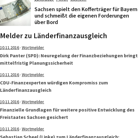
Sachsen spielt den Kofferträger für Bayern
und schmeißt die eigenen Forderungen
über Bord
Melder zu Länderfinanzausgleich
·
10.11.2016
Wortmelder
Dirk Panter (SPD): Neuregelung der Finanzbeziehungen bringt
mittelfristig Planungssicherheit
·
10.11.2016
Wortmelder
CDU-Finanzexperten würdigen Kompromiss zum
Länderfinanzausgleich
·
10.11.2016
Wortmelder
Finanzielle Grundlagen für weitere positive Entwicklung des
Freistaates Sachsen gesichert
·
10.11.2016
Wortmelder
Sebastian Scheel (Linke) zum Länderfinanzausgleich: