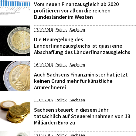
Vom neuen Finanzausgleich ab 2020
profitieren vor allem die reichen
Bundesländer im Westen
·
·
17.10.2016
Politik
Sachsen
Die Neuregelung des
Länderfinanzausgleichs ist quasi eine
Abschaffung des Länderfinanzausgleichs
·
·
16.10.2016
Politik
Sachsen
Auch Sachsens Finanzminister hat jetzt
keinen Grund mehr für künstliche
Armrechnerei
·
·
11.05.2016
Politik
Sachsen
Sachsen steuert in diesem Jahr
tatsächlich auf Steuereinnahmen von 13
Milliarden Euro zu
·
·
12.09.2015
Politik
Sachsen