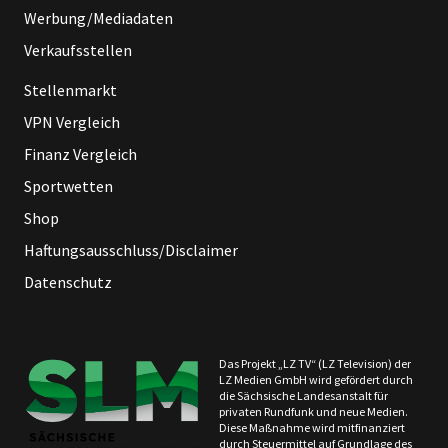
Werbung/Mediadaten
Verkaufsstellen
Stellenmarkt
VPN Vergleich
Finanz Vergleich
Sportwetten
Shop
Haftungsausschluss/Disclaimer
Datenschutz
Das Projekt „LZ TV“ (LZ Television) der
LZ Medien GmbH wird gefördert durch
die Sächsische Landesanstalt für
privaten Rundfunk und neue Medien.
Diese Maßnahme wird mitfinanziert
durch Steuermittel auf Grundlage des