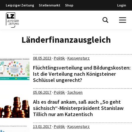
Leipziger Zeitung
Stellenmarkt
Shop
Login
Leipziger Zeitung
Länderfinanzausgleich
·
·
08.05.2023
Politik
Kassensturz
Flüchtlingsverteilung und Bildungskosten:
Ist die Verteilung nach Königsteiner
Schlüssel ungerecht?
·
·
05.06.2017
Politik
Sachsen
Als es drauf ankam, saß auch „So geht
sächsisch“-Ministerpräsident Stanislaw
Tillich nur am Katzentisch
·
·
13.01.2017
Politik
Kassensturz