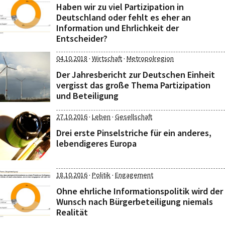
Haben wir zu viel Partizipation in
Deutschland oder fehlt es eher an
Information und Ehrlichkeit der
Entscheider?
·
·
04.10.2018
Wirtschaft
Metropolregion
Der Jahresbericht zur Deutschen Einheit
vergisst das große Thema Partizipation
und Beteiligung
·
·
27.10.2016
Leben
Gesellschaft
Drei erste Pinselstriche für ein anderes,
lebendigeres Europa
·
·
18.10.2016
Politik
Engagement
Ohne ehrliche Informationspolitik wird der
Wunsch nach Bürgerbeteiligung niemals
Realität