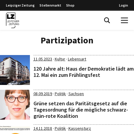
Leipziger Zeitung
Stellenmarkt
Shop
Login
Leipziger Zeitung
Partizipation
·
·
11.05.2023
Kultur
Lebensart
120 Jahre alt: Haus der Demokratie lädt am
12. Mai ein zum Frühlingsfest
·
·
08.09.2019
Politik
Sachsen
Grüne setzen das Paritätsgesetz auf die
Tagesordnung für die mögliche schwarz-
grün-rote Koalition
·
·
14.11.2018
Politik
Kassensturz