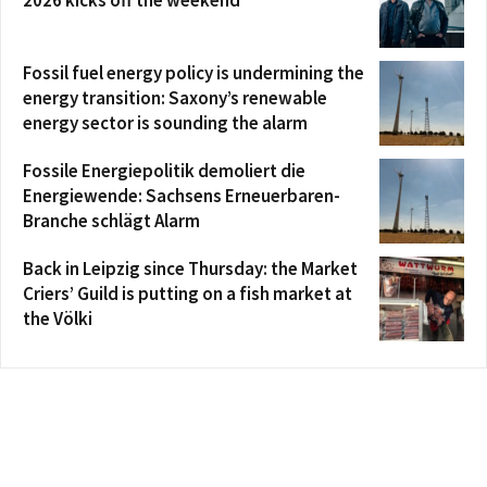
2026 kicks off the weekend
Fossil fuel energy policy is undermining the
energy transition: Saxony’s renewable
energy sector is sounding the alarm
Fossile Energiepolitik demoliert die
Energiewende: Sachsens Erneuerbaren-
Branche schlägt Alarm
Back in Leipzig since Thursday: the Market
Criers’ Guild is putting on a fish market at
the Völki