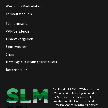
Werbung/Mediadaten
Verkaufsstellen
Stellenmarkt
VPN Vergleich
Finanz Vergleich
Sportwetten
Shop
Haftungsausschluss/Disclaimer
Datenschutz
Das Projekt „LZ TV“ (LZ Television) der
LZ Medien GmbH wird gefördert durch
die Sächsische Landesanstalt für
privaten Rundfunk und neue Medien.
Diese Maßnahme wird mitfinanziert