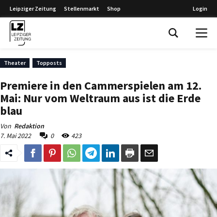
Leipziger Zeitung
Stellenmarkt
Shop
Login
Leipziger Zeitung
Theater
Topposts
Premiere in den Cammerspielen am 12.
Mai: Nur vom Weltraum aus ist die Erde
blau
Von
Redaktion
7. Mai 2022
0
423