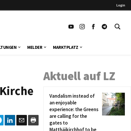
Login
LTUNGEN
MELDER
MARKTPLATZ
Aktuell auf LZ
Kirche
Vandalism instead of
an enjoyable
experience: the Greens
are calling for the
gates to
Matthäikirchhof to be