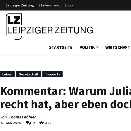
Leipziger Zeitung
Stellenmarkt
Shop
Leipziger Zeitung
STARTSEITE
POLITIK
WIRTSCHAFT
Leben
Gesellschaft
Topposts
Kommentar: Warum Julia 
recht hat, aber eben doc
Von
Thomas Köhler
18. Mai 2026
0
477