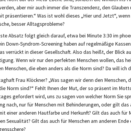
werden, aber mir auch immer die Transzendenz, den Glauben 
t präsentieren.“ Was ist wohl dieses „Hier und Jetzt“, wenn
sche, besser Alltagsprobleme?
ste Absatz folgt gleich darauf, etwa bei Minute 3:30 im phoe
ein Down-Syndrom-Screening haben auf regelmäßige Kassenl
as verrückt in dieser Gesellschaft. Also das heißt, der Blick 
tigung. Wenn wir nur den perfekten Menschen wollen, das he
n Menschen, die eben anders als die Norm sind? Da will ich d
aghaft Frau Klöckner? „Was sagen wir denn den Menschen, d
die Norm sind?“ Fehlt Ihnen der Mut, der so präsent im Mott
ages gefordert wird, uns zu sagen von welcher Norm Sie spr
ng nach, nur für Menschen mit Behinderungen, oder gilt das 
it einer anderen Hautfarbe und Herkunft? Gilt das auch für
ren Sexualität? Gilt das auch für Menschen am anderen End
gensschere?