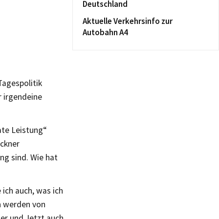
Deutschland
Aktuelle Verkehrsinfo zur
Autobahn A4
agespolitik
r irgendeine
ate Leistung“
öckner
ng sind. Wie hat
 ich auch, was ich
n werden von
ier und Jetzt auch