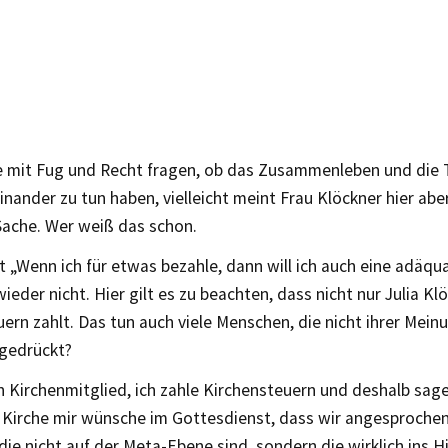
 mit Fug und Recht fragen, ob das Zusammenleben und die T
nander zu tun haben, vielleicht meint Frau Klöckner hier abe
 Sache. Wer weiß das schon.
t „Wenn ich für etwas bezahle, dann will ich auch eine adäqu
wieder nicht. Hier gilt es zu beachten, dass nicht nur Julia Kl
ern zahlt. Das tun auch viele Menschen, die nicht ihrer Meinu
sgedrückt?
n Kirchenmitglied, ich zahle Kirchensteuern und deshalb sage
 Kirche mir wünsche im Gottesdienst, dass wir angesproche
die nicht auf der Meta-Ebene sind, sondern die wirklich ins H