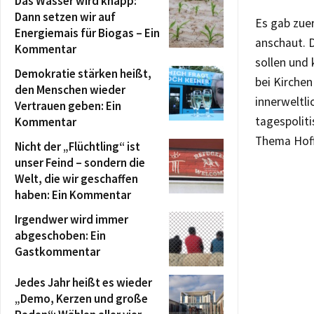
Das Wasser wird knapp:
Dann setzen wir auf
Es gab zue
Energiemais für Biogas – Ein
anschaut. 
Kommentar
sollen und 
Demokratie stärken heißt,
bei Kirchen
den Menschen wieder
innerweltli
Vertrauen geben: Ein
tagespolit
Kommentar
Thema Hoff
Nicht der „Flüchtling“ ist
unser Feind – sondern die
Welt, die wir geschaffen
haben: Ein Kommentar
Irgendwer wird immer
abgeschoben: Ein
Gastkommentar
Jedes Jahr heißt es wieder
„Demo, Kerzen und große