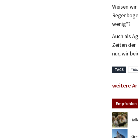
Weisen wir
Regenbogen
wenig“?
Auch als Ag
Zeiten der 
nur, wir be
TAGS
* Ko
weitere Ar
Empfohlen 
Hall
Kir