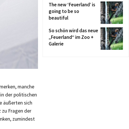
The new ‘Feuerland’ is
going to be so
beautiful
So schön wird das neue
„Feuerland“ im Zoo +
Galerie
bemerken, manche
n der politischen
e äußerten sich
z zu Fragen der
änken, zumindest