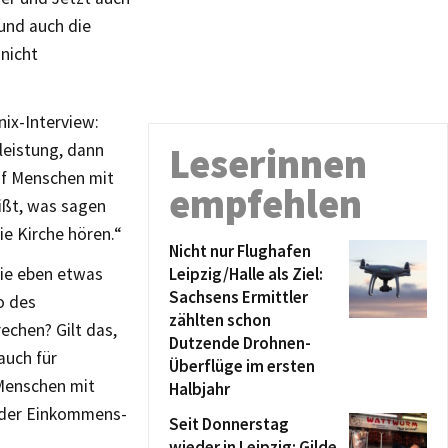
und auch die
 nicht
nix-Interview:
eistung, dann
Leserinnen
auf Menschen mit
empfehlen
ißt, was sagen
ie Kirche hören.“
Nicht nur Flughafen
ie eben etwas
Leipzig/Halle als Ziel:
Sachsens Ermittler
o des
zählten schon
echen? Gilt das,
Dutzende Drohnen-
auch für
Überflüge im ersten
 Menschen mit
Halbjahr
e der Einkommens-
Seit Donnerstag
wieder in Leipzig: Gilde