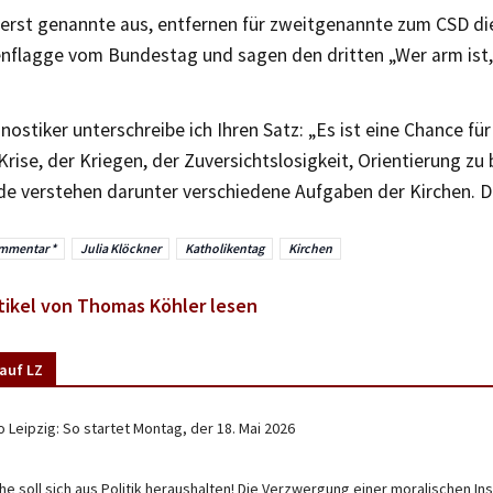
 erst genannte aus, entfernen für zweitgenannte zum CSD di
flagge vom Bundestag und sagen den dritten „Wer arm ist, 
nostiker unterschreibe ich Ihren Satz: „Es ist eine Chance für 
Krise, der Kriegen, der Zuversichtslosigkeit, Orientierung zu 
ide verstehen darunter verschiedene Aufgaben der Kirchen. D
mmentar *
Julia Klöckner
Katholikentag
Kirchen
tikel von Thomas Köhler lesen
auf LZ
o Leipzig: So startet Montag, der 18. Mai 2026
che soll sich aus Politik heraushalten! Die Verzwergung einer moralischen I