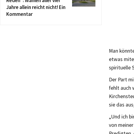
Reden“: Wählen aller vier
Jahre allein reicht nicht! Ein
Kommentar
Man könnte
etwas mitei
spirituelle
Der Part mi
fehlt auch 
Kirchensteu
sie das au
„Und ich bi
von meiner
Predigten, 