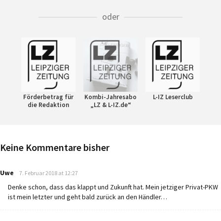
oder
Förderbetrag für
Kombi-Jahresabo
L-IZ Leserclub
die Redaktion
„LZ & L-IZ.de“
Keine Kommentare bisher
says:
Uwe
7. Februar 2018 at 12:27
Denke schon, dass das klappt und Zukunft hat. Mein jetziger Privat-PKW
ist mein letzter und geht bald zurück an den Händler…