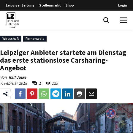
Leipziger Zeitung
Stellenmarkt
Shop
Login
Leipziger Zeitung
Wirtschaft
Firmenwelt
Leipziger Anbieter startete am Dienstag
das erste stationslose Carsharing-
Angebot
Von
Ralf Julke
7. Februar 2018
1
125