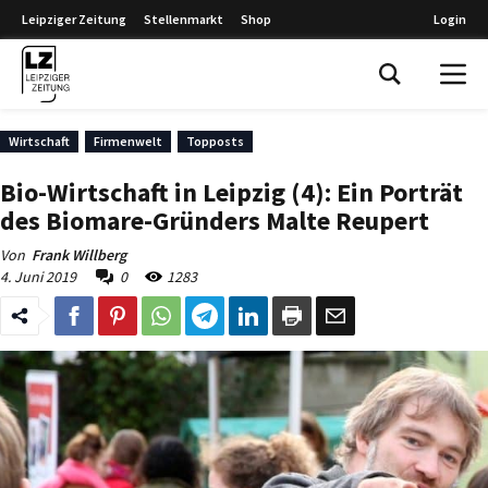
Leipziger Zeitung
Stellenmarkt
Shop
Login
Leipziger Zeitung
Wirtschaft
Firmenwelt
Topposts
Bio-Wirtschaft in Leipzig (4): Ein Porträt
des Biomare-Gründers Malte Reupert
Von
Frank Willberg
4. Juni 2019
0
1283