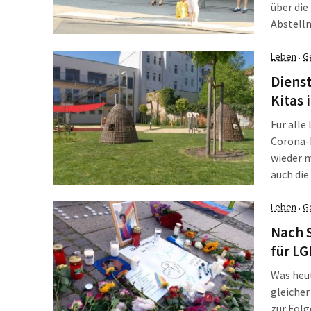
über die
Abstellm
Stadt Le
der ADFC
Leben
G
·
Dienst
Kitas 
Für alle
Corona-
wieder m
auch die
„Fahrrad
Silveste
Leben
G
·
2020, in
Nach 
für LG
Was heut
gleiche
zur Folg