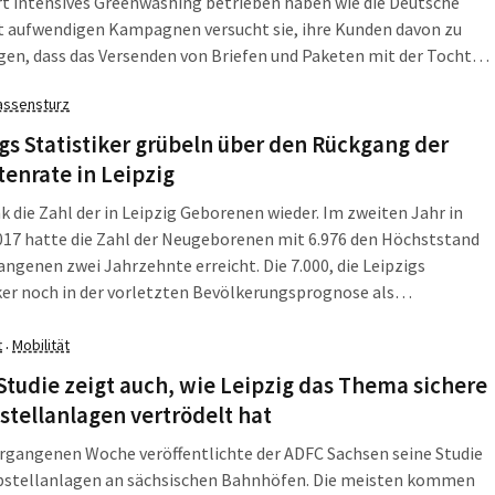
rt intensives Greenwashing betrieben haben wie die Deutsche
t aufwendigen Kampagnen versucht sie, ihre Kunden davon zu
en, dass das Versenden von Briefen und Paketen mit der Tochter
maneutral möglich wäre. Aber ein Mann aus Bad Homburg hat sich
assensturz
infach mal die Mühe gemacht, die Reiseroute einiger bestellter
eile zu verfolgen. Und da spielte der Flughafen Leipzig/Halle eine
gs Statistiker grübeln über den Rückgang der
nz überraschende Rolle.
enrate in Leipzig
k die Zahl der in Leipzig Geborenen wieder. Im zweiten Jahr in
017 hatte die Zahl der Neugeborenen mit 6.976 den Höchststand
angenen zwei Jahrzehnte erreicht. Die 7.000, die Leipzigs
ker noch in der vorletzten Bevölkerungsprognose als
undlage nahmen, bleibt Utopie. Was auch Dr. Christian Schmidt,
er des Amtes für Statistik und Wahlen, verblüfft. Denn die Zahl der
t
Mobilität
·
m geburtsfähigen Alter war so hoch wie lange nicht.
tudie zeigt auch, wie Leipzig das Thema sichere
tellanlagen vertrödelt hat
ergangenen Woche veröffentlichte der ADFC Sachsen seine Studie
bstellanlagen an sächsischen Bahnhöfen. Die meisten kommen