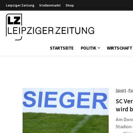
Leipziger Zeitung
Stellenmarkt
Shop
Leipziger Zeitung
STARTSEITE
POLITIK
WIRTSCHAFT
Sport
Fu
·
SC Ver
wird b
Am Donne
Stadion 