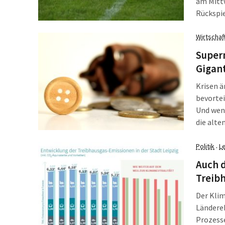
am Mittw
Rückspie
unklar. 
Verl ein
Wirtschaf
aber es 
Super
im Aufst
Gigan
Krisen ä
bevortei
Und wen
die alte
April er
profitie
Politik
L
·
Umsatz.
Auch d
Treibh
Der Klim
Ländereb
Prozess