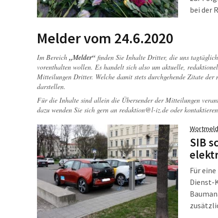
bei der
geschwe
nicht-h
Melder vom 24.6.2020
waren ü
Im Bereich
„Melder“
finden Sie Inhalte Dritter, die uns tagtägli
vorenthalten wollen. Es handelt sich also um aktuelle, redaktionel
Mitteilungen Dritter. Welche damit stets durchgehende Zitate der
darstellen.
Für die Inhalte sind allein die Übersender der Mitteilungen veran
dazu wenden Sie sich gern an
redaktion@l-iz.de
oder kontaktieren
Wortmeld
SIB s
elekt
Für eine
Dienst-K
Baumanag
zusätzli
sowie we