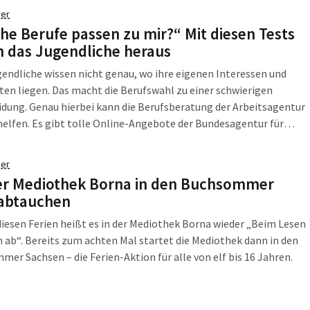
 von Kunst und Kultur in Sachsen.“
er
he Berufe passen zu mir?“ Mit diesen Tests
n das Jugendliche heraus
gendliche wissen nicht genau, wo ihre eigenen Interessen und
ten liegen. Das macht die Berufswahl zu einer schwierigen
dung. Genau hierbei kann die Berufsberatung der Arbeitsagentur
helfen. Es gibt tolle Online-Angebote der Bundesagentur für
um mehr über sich zu erfahren und den eigenen Wunschberuf zu
er
er Mediothek Borna in den Buchsommer
abtauchen
diesen Ferien heißt es in der Mediothek Borna wieder „Beim Lesen
h ab“. Bereits zum achten Mal startet die Mediothek dann in den
er Sachsen – die Ferien-Aktion für alle von elf bis 16 Jahren.