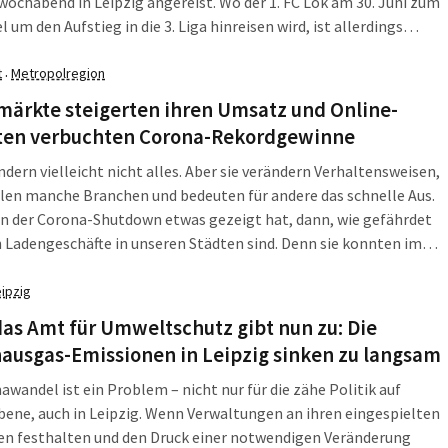
ochabend in Leipzig angereist. Wo der 1. FC Lok am 30. Juni zum
l um den Aufstieg in die 3. Liga hinreisen wird, ist allerdings
Die Landesregierung Nordrhein-Westfalen hat dem Rückspiel in
en Riegel vorgeschoben. Mehrere Optionen scheinen möglich,
t
Metropolregion
·
ist kompliziert - wie auch die Frage, wer wohl die besseren Karten
märkte steigerten ihren Umsatz und Online-
iegsrennen hat.
ten verbuchten Corona-Rekordgewinne
ndern vielleicht nicht alles. Aber sie verändern Verhaltensweisen,
len manche Branchen und bedeuten für andere das schnelle Aus.
n der Corona-Shutdown etwas gezeigt hat, dann, wie gefährdet
n Ladengeschäfte in unseren Städten sind. Denn sie konnten im
st nach und nach unter Auflagen wieder öffnen. Davon aber
rte der Gigant unter den Online-Händlern – er bekam noch mehr
eipzig
as Amt für Umweltschutz gibt nun zu: Die
ausgas-Emissionen in Leipzig sinken zu langsam
awandel ist ein Problem – nicht nur für die zähe Politik auf
ene, auch in Leipzig. Wenn Verwaltungen an ihren eingespielten
en festhalten und den Druck einer notwendigen Veränderung