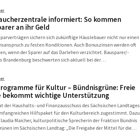
er
aucherzentrale informiert: So kommen
arer an ihr Geld
parverträgen sichern sich zukünftige Häuslebauer nicht nur einen
nsanspruch zu festen Konditionen. Auch Bonuszinsen werden oft
n, wenn der Sparer auf das Darlehen verzichtet. Bausparer/-
s Brandenburg beschwerten sich aktuell bei der
herzentrale Brandenburg (VZB), da ihnen die Auszahlung dieser
i durch Bausparkassen verweigert wurde. Die VZB erklärt, was
er
er/-innen tun können.
programme für Kultur – Bündnisgrüne: Freie
 bekommt wichtige Unterstützung
t der Haushalts- und Finanzausschuss des Sächsischen Landtages
mfangreichen Hilfspaket für den Kulturbereich zugestimmt. Dazu
Claudia Maicher, kulturpolitische Sprecherin der Fraktion Bündnis
rünen im Sächsischen Landtag: „Die Freigabe der Mittel für die
nahmen ist ein starkes Signal des Landtags für den Erhalt der