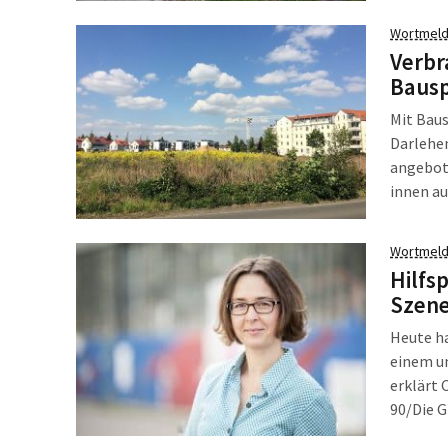
Wortmeld
Verbr
Bausp
Mit Baus
Darlehe
angebote
innen au
Verbrauc
Zins-Bon
Wortmeld
Bauspar
Hilfs
Szene
Heute ha
einem u
erklärt 
90/Die G
Hilfsmaß