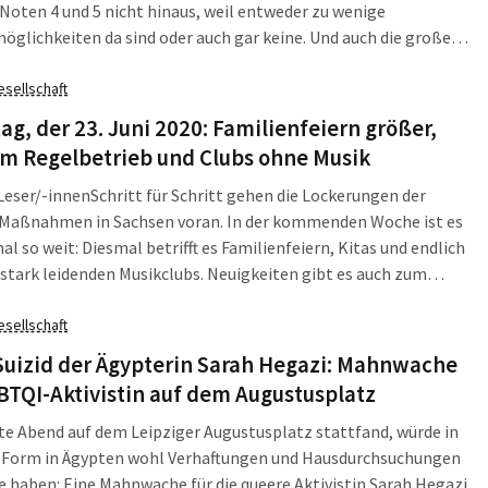
 Noten 4 und 5 nicht hinaus, weil entweder zu wenige
öglichkeiten da sind oder auch gar keine. Und auch die große
ipzig kommt nur auf die Note 4,6. Woran das im Detail liegt, hat
 noch einmal extra herausgearbeitet.
esellschaft
ag, der 23. Juni 2020: Familienfeiern größer,
im Regelbetrieb und Clubs ohne Musik
 Leser/-innen
Schritt für Schritt gehen die Lockerungen der
Maßnahmen in Sachsen voran. In der kommenden Woche ist es
al so weit: Diesmal betrifft es Familienfeiern, Kitas und endlich
 stark leidenden Musikclubs. Neuigkeiten gibt es auch zum
gate“ und zu den Ausschreitungen in der Connewitzer
rnacht. Die L-IZ fasst zusammen, was am Dienstag, den 23. Juni
esellschaft
 Leipzig und Sachsen wichtig war.
Suizid der Ägypterin Sarah Hegazi: Mahnwache
BTQI-Aktivistin auf dem Augustusplatz
e Abend auf dem Leipziger Augustusplatz stattfand, würde in
r Form in Ägypten wohl Verhaftungen und Hausdurchsuchungen
e haben: Eine Mahnwache für die queere Aktivistin Sarah Hegazi,