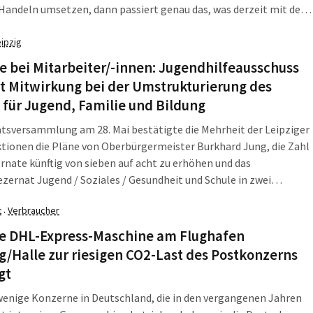
 Handeln umsetzen, dann passiert genau das, was derzeit mit der
ischen Energie- und Klimaschutzkommune“ Leipzig passiert: Die
hafft ihre selbst gesetzten Ziele nicht. Und auch das Sofortpaket
eipzig
hard Jung gegen den Klimanotstand hilft nicht die Bohne.
 bei Mitarbeiter/-innen: Jugendhilfeausschuss
t Mitwirkung bei der Umstrukturierung des
für Jugend, Familie und Bildung
atsversammlung am 28. Mai bestätigte die Mehrheit der Leipziger
tionen die Pläne von Oberbürgermeister Burkhard Jung, die Zahl
rnate künftig von sieben auf acht zu erhöhen und das
/ Gesundheit und Schule in zwei
e aufzuteilen. Aber wie das darin enthaltene Riesenamt für
t
Verbraucher
·
Familie und Bildung aufgeteilt wird, dazu gibt es unterschiedliche
n zwischen Jugendhilfeausschuss und Verwaltung. Da knistert es
ie DHL-Express-Maschine am Flughafen
t richtig.
g/Halle zur riesigen CO2-Last des Postkonzerns
gt
wenige Konzerne in Deutschland, die in den vergangenen Jahren