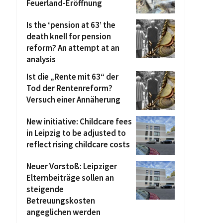
Feuerland-Eröffnung
Is the ‘pension at 63’ the
death knell for pension
reform? An attempt at an
analysis
Ist die „Rente mit 63“ der
Tod der Rentenreform?
Versuch einer Annäherung
New initiative: Childcare fees
in Leipzig to be adjusted to
reflect rising childcare costs
Neuer Vorstoß: Leipziger
Elternbeiträge sollen an
steigende
Betreuungskosten
angeglichen werden