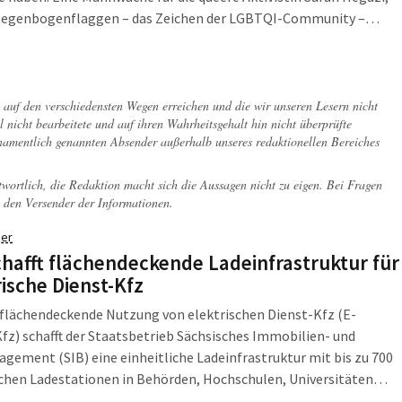
 Regenbogenflaggen – das Zeichen der LGBTQI-Community –
nkt wurden. Und Repressionen zur Sprache kamen, denen viele
eterosexuelle Menschen weltweit ausgesetzt sind. Gekommen
ber 100 Menschen.
ch auf den verschiedensten Wegen erreichen und die wir unseren Lesern nicht
l nicht bearbeitete und auf ihren Wahrheitsgehalt hin nicht überprüfte
 namentlich genannten Absender außerhalb unseres redaktionellen Bereiches
twortlich, die Redaktion macht sich die Aussagen nicht zu eigen. Bei Fragen
 den Versender der Informationen.
er
chafft flächendeckende Ladeinfrastruktur für
rische Dienst-Kfz
 flächendeckende Nutzung von elektrischen Dienst-Kfz (E-
fz) schafft der Staatsbetrieb Sächsisches Immobilien- und
ement (SIB) eine einheitliche Ladeinfrastruktur mit bis zu 700
chen Ladestationen in Behörden, Hochschulen, Universitäten
iteren Einrichtungen des Freistaates Sachsen.