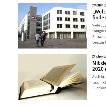
Vielfalt
Wortmeld
„Welc
finde
Viele Ju
Fähigkei
Entschei
Leipzig 
Arbeit, 
finden.
Wortmeld
Mit d
2020 
Auch in 
tauch ic
Buchsomm