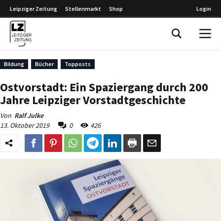
Leipziger Zeitung
Stellenmarkt
Shop
Login
Leipziger Zeitung
Bildung
Bücher
Topposts
Ostvorstadt: Ein Spaziergang durch 200
Jahre Leipziger Vorstadtgeschichte
Von
Ralf Julke
13. Oktober 2019
0
426