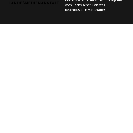
durch Steuermittel auf Grundlage des
vom Sächsischen Landtag
beschlossenen Haushaltes.