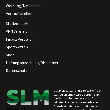
Werbung/Mediadaten
Verkaufsstellen
Stellenmarkt
VPN Vergleich
Finanz Vergleich
Sportwetten
Shop
Haftungsausschluss/Disclaimer
Datenschutz
Das Projekt „LZ TV“ (LZ Television) der
LZ Medien GmbH wird gefördert durch
die Sächsische Landesanstalt für
privaten Rundfunk und neue Medien.
Diese Maßnahme wird mitfinanziert